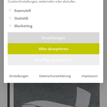
Lieferzeit
Cookie-Einstellungen, widerrufen oder abstufen.
Es folgt eine Liste der Service-Gruppen, für die eine Ei
Essenziell
Statistik
Marketing
[jgm-review-widget]
Einstellungen
Alles akzeptieren
Kundenprojekte
Einwilligung speichern
Einstellungen
Datenschutzerklärung
Impressum