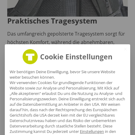
Praktisches Tragesystem
Das umfangreich gepolsterte Tragesystem sorgt für
höchsten Komfort, während die abnehmbaren,
verstellbaren Brustgurte und elastischen Schlaufen
Cookie Einstellungen
für zusätzliche Funktionalität und Sicherheit beim
Transport sorgen.
Wir benötigen Deine Einwilligung, bevor Sie unsere Website
weiter besuchen können.
Wir verwenden Cookies für grundlegende Funktionen der
Website sowie zur Analyse und Personalisierung. Mit Klick auf
„Alle akzeptieren“ erlaubst Du uns die Nutzung zu Analyse- und
Personalisierungszwecken. Deine Einwilligung erstreckt sich auch
auf die Datenübermittlung an Anbieter in den USA. Wir weisen
Größentabelle
darauf hin, dass nach der Rechtsprechung des Europäischen
Gerichtshofs die USA derzeit kein mit der EU vergleichbares
Datenschutzniveau haben und das Risiko der unbemerkten
Datenverarbeitung durch staatliche Stellen besteht.
Diese
Zustimmung kannst Du jederzeit unter
Einstellungen
in den