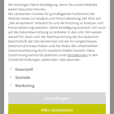
Lieferzeit
Wir benötigen Deine Einwilligung, bevor Sie unsere Website
weiter besuchen können.
Wir verwenden Cookies für grundlegende Funktionen der
Website sowie zur Analyse und Personalisierung. Mit Klick auf
„Alle akzeptieren“ erlaubst Du uns die Nutzung zu Analyse- und
Personalisierungszwecken. Deine Einwilligung erstreckt sich auch
auf die Datenübermittlung an Anbieter in den USA. Wir weisen
[jgm-review-widget]
darauf hin, dass nach der Rechtsprechung des Europäischen
Gerichtshofs die USA derzeit kein mit der EU vergleichbares
Datenschutzniveau haben und das Risiko der unbemerkten
Datenverarbeitung durch staatliche Stellen besteht.
Diese
Zustimmung kannst Du jederzeit unter
Einstellungen
in den
Cookie-Einstellungen, widerrufen oder abstufen.
Kundenprojekte
Es folgt eine Liste der Service-Gruppen, für die eine Ei
Essenziell
Statistik
Marketing
Einstellungen
Alles akzeptieren