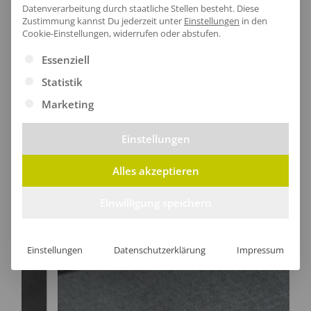
Datenverarbeitung durch staatliche Stellen besteht.
Diese
Zustimmung kannst Du jederzeit unter
Einstellungen
in den
Cookie-Einstellungen, widerrufen oder abstufen.
Es folgt eine Liste der Service-Gruppen, für die eine Ei
Lieferzeit
Essenziell
Statistik
Marketing
Einstellungen
[jgm-review-widget]
Alles akzeptieren
Einwilligung speichern
Kundenprojekte
Einstellungen
Datenschutzerklärung
Impressum