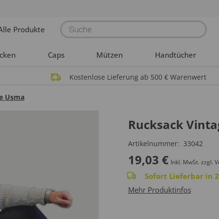
Products
Alle Produkte
search
acken
Caps
Mützen
Handtücher
Kostenlose Lieferung ab 500 € Warenwert
ge Usma
Rucksack Vint
Artikelnummer:
33042
19,03
€
Inkl. MwSt.
zzgl. 
Sofort Lieferbar in
Mehr Produktinfos