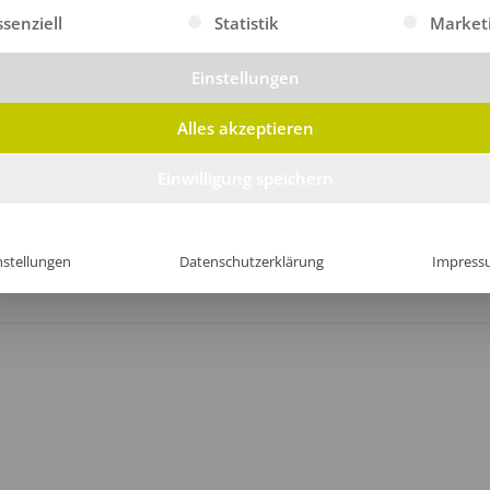
gt eine Liste der Service-Gruppen, für die eine Einwilligung erte
ssenziell
Statistik
Market
Einstellungen
Alles akzeptieren
Einwilligung speichern
nstellungen
Datenschutzerklärung
Impress