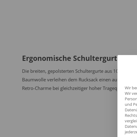
Ergonomische Schultergurte
Die breiten, gepolsterten Schultergurte aus 100% reine
Baumwolle verleihen dem Rucksack einen authentisch
Retro-Charme bei gleichzeitiger hoher Tragequalität.
Wir be
Wir ve
Person
und Pe
Datenü
Rechts
vergle
Datenv
jederz