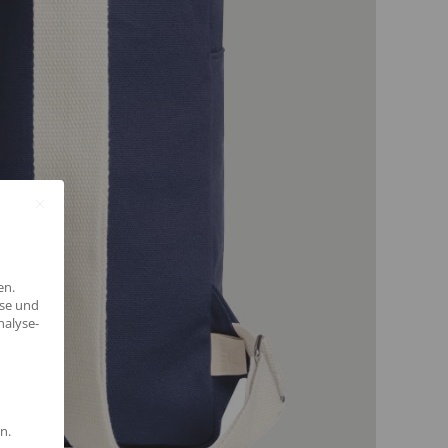
en.
yse und
nalyse-
n.