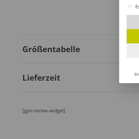
Es fol
E
Größentabelle
Ei
Lieferzeit
[jgm-review-widget]