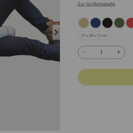
Zur Größentabelle
27 x 38 x 13 cm
-
+
Quantity