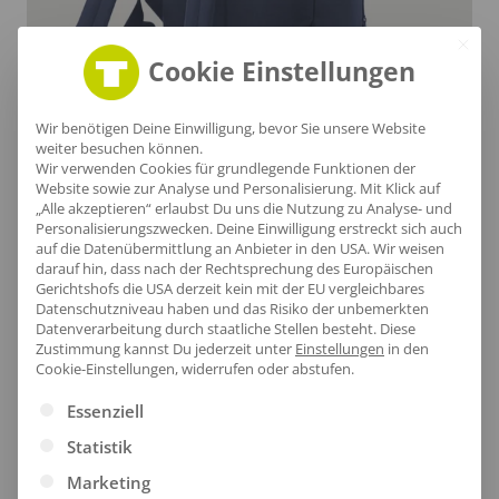
Cookie Einstellungen
Wir benötigen Deine Einwilligung, bevor Sie unsere Website
Ergonomische Schultergurte
weiter besuchen können.
Wir verwenden Cookies für grundlegende Funktionen der
Website sowie zur Analyse und Personalisierung. Mit Klick auf
Der gepolsterte Rückeneinsatz sorgt für höchsten
„Alle akzeptieren“ erlaubst Du uns die Nutzung zu Analyse- und
Personalisierungszwecken. Deine Einwilligung erstreckt sich auch
Tragekomfort, während die verstellbaren
auf die Datenübermittlung an Anbieter in den USA. Wir weisen
Schultergurte eine individuelle Anpassung
darauf hin, dass nach der Rechtsprechung des Europäischen
Gerichtshofs die USA derzeit kein mit der EU vergleichbares
ermöglichen. Der robuste Polyester garantiert
Datenschutzniveau haben und das Risiko der unbemerkten
Langlebigkeit und Funktionalität für all deine
Datenverarbeitung durch staatliche Stellen besteht.
Diese
Zustimmung kannst Du jederzeit unter
Einstellungen
in den
Abenteuer.
Cookie-Einstellungen, widerrufen oder abstufen.
Es folgt eine Liste der Service-Gruppen, für die eine Ei
Essenziell
Statistik
Marketing