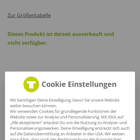
Zur Größentabelle
Dieses Produkt ist derzeit ausverkauft und
nicht verfügbar.
Produktinfo
Cookie Einstellungen
Wir benötigen Deine Einwilligung, bevor Sie unsere Website
Artikel-Nr.:
NE90004
weiter besuchen können.
Wir verwenden Cookies für grundlegende Funktionen der
Geschlecht:
Unisex
Website sowie zur Analyse und Personalisierung. Mit Klick auf
„Alle akzeptieren“ erlaubst Du uns die Nutzung zu Analyse- und
Obermaterial:
100% Baumwolle
Personalisierungszwecken. Deine Einwilligung erstreckt sich auch
Grammatur:
120 g/m²
auf die Datenübermittlung an Anbieter in den USA. Wir weisen
darauf hin, dass nach der Rechtsprechung des Europäischen