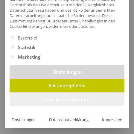
Pflegehinweis:
40 °C waschbar|Bügeln
Gerichtshofs die USA derzeit kein mit der EU vergleichbares
erlaubt|Trockner geeignet
Datenschutzniveau haben und das Risiko der unbemerkten
Datenverarbeitung durch staatliche Stellen besteht.
Diese
Zertifikate
: Bio-Baumwolle|EU Ecolabel|Faire
Zustimmung kannst Du jederzeit unter
Einstellungen
in den
Arbeitsbedingungen|Fairtrade-zertifizierte
Cookie-Einstellungen, widerrufen oder abstufen.
Baumwolle|Oeko-Tex 100|SA8000
Es folgt eine Liste der Service-Gruppen, für die eine Ei
Essenziell
Statistik
Marketing
Größentabelle
Einstellungen
Alles akzeptieren
Lieferzeit
Einwilligung speichern
Einstellungen
Datenschutzerklärung
Impressum
[jgm-review-widget]