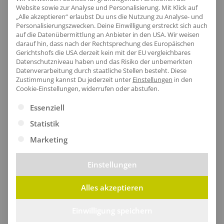
Website sowie zur Analyse und Personalisierung. Mit Klick auf
„Alle akzeptieren“ erlaubst Du uns die Nutzung zu Analyse- und
Personalisierungszwecken. Deine Einwilligung erstreckt sich auch
Artikel-Nr.:
NE90014
auf die Datenübermittlung an Anbieter in den USA. Wir weisen
darauf hin, dass nach der Rechtsprechung des Europäischen
Geschlecht:
Unisex
Gerichtshofs die USA derzeit kein mit der EU vergleichbares
Datenschutzniveau haben und das Risiko der unbemerkten
Obermaterial:
100% Baumwolle
Datenverarbeitung durch staatliche Stellen besteht.
Diese
Grammatur:
120 g/m²
Zustimmung kannst Du jederzeit unter
Einstellungen
in den
Cookie-Einstellungen, widerrufen oder abstufen.
Pflegehinweis:
40 °C waschbar|Bügeln
erlaubt|Trockner geeignet
Es folgt eine Liste der Service-Gruppen, für die eine Ei
Essenziell
Zertifikate
: Bio-Baumwolle|EU Ecolabel|Faire
Statistik
Arbeitsbedingungen|Fairtrade-zertifizierte
Marketing
Baumwolle|Oeko-Tex 100|SA8000
Einstellungen
Größentabelle
Alles akzeptieren
Einwilligung speichern