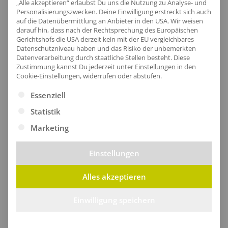
„Alle akzeptieren“ erlaubst Du uns die Nutzung zu Analyse- und
Personalisierungszwecken. Deine Einwilligung erstreckt sich auch
auf die Datenübermittlung an Anbieter in den USA. Wir weisen
darauf hin, dass nach der Rechtsprechung des Europäischen
Artikel-Nr.:
RG112
Gerichtshofs die USA derzeit kein mit der EU vergleichbares
Datenschutzniveau haben und das Risiko der unbemerkten
Geschlecht:
Herren
Datenverarbeitung durch staatliche Stellen besteht.
Diese
Armlänge:
Langarm|Set-In
Zustimmung kannst Du jederzeit unter
Einstellungen
in den
Cookie-Einstellungen, widerrufen oder abstufen.
Obermaterial:
50% Baumwolle / 50% Polyester
Grammatur:
205 g/m²
Es folgt eine Liste der Service-Gruppen, für die eine Ei
Essenziell
Pflegehinweis:
40 °C waschbar
Statistik
Zertifikate
: Better cotton (BCI cotton)
Marketing
Einstellungen
Größentabelle
Alles akzeptieren
Einwilligung speichern
Lieferzeit