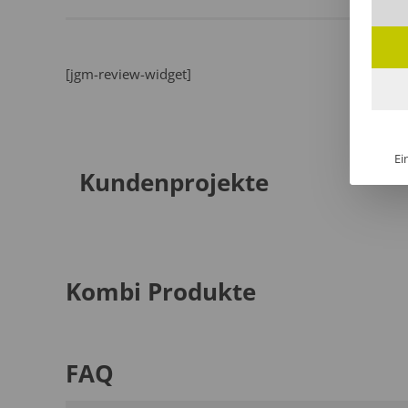
[jgm-review-widget]
Ei
Kundenprojekte
Kombi Produkte
FAQ