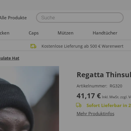
Products
Alle Produkte
search
acken
Caps
Mützen
Handtücher
Kostenlose Lieferung ab 500 € Warenwert
sulate Hat
Regatta Thinsu
Artikelnummer:
RG320
41,17
€
Inkl. MwSt.
zzgl. 
Sofort Lieferbar in
Mehr Produktinfos