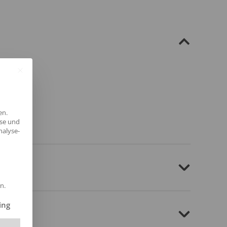
en.
yse und
nalyse-
n.
ilt werden kann. Die erste Service-Gruppe ist essenziell und kann 
ing