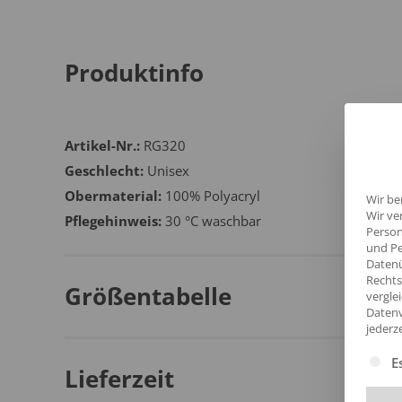
Produktinfo
Artikel-Nr.:
RG320
Geschlecht:
Unisex
Obermaterial:
100% Polyacryl
Wir be
Wir ve
Pflegehinweis:
30 °C waschbar
Person
und Pe
Datenü
Rechts
Größentabelle
vergle
Datenv
jederz
Es fol
E
Lieferzeit