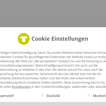
Cookie Einstellungen
nötigen Deine Einwilligung, bevor Sie unsere Website weiter besuchen könn
rwenden Cookies für grundlegende Funktionen der Website sowie zur Anal
alisierung. Mit Klick auf „Alle akzeptieren“ erlaubst Du uns die Nutzung zu A
rsonalisierungszwecken. Deine Einwilligung erstreckt sich auch auf die
bermittlung an Anbieter in den USA. Wir weisen darauf hin, dass nach der
prechung des Europäischen Gerichtshofs die USA derzeit kein mit der EU
ichbares Datenschutzniveau haben und das Risiko der unbemerkten
erarbeitung durch staatliche Stellen besteht.
Diese Zustimmung kannst Du
eit unter
Einstellungen
in den Cookie-Einstellungen, widerrufen oder abstufe
gt eine Liste der Service-Gruppen, für die eine Einwilligung erte
ssenziell
Statistik
Market