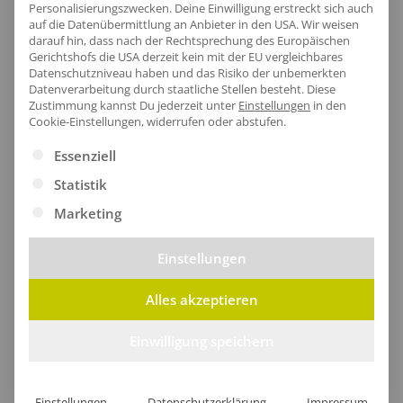
Personalisierungszwecken. Deine Einwilligung erstreckt sich auch
auf die Datenübermittlung an Anbieter in den USA. Wir weisen
darauf hin, dass nach der Rechtsprechung des Europäischen
Gerichtshofs die USA derzeit kein mit der EU vergleichbares
Artikel-Nr.:
RG510
Datenschutzniveau haben und das Risiko der unbemerkten
Geschlecht:
Herren
Datenverarbeitung durch staatliche Stellen besteht.
Diese
Zustimmung kannst Du jederzeit unter
Einstellungen
in den
Armlänge:
Langarm|Set-In
Cookie-Einstellungen, widerrufen oder abstufen.
Obermaterial:
100% Polyester
Es folgt eine Liste der Service-Gruppen, für die eine Ei
Essenziell
Grammatur:
250 g/m²
Statistik
Pflegehinweis:
40 °C waschbar
Marketing
Einstellungen
Größentabelle
Alles akzeptieren
Einwilligung speichern
Lieferzeit
Einstellungen
Datenschutzerklärung
Impressum