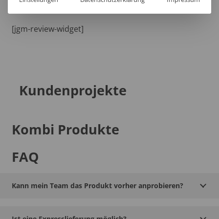
[jgm-review-widget]
Kundenprojekte
Kombi Produkte
FAQ
Kann mein Team das Produkt vorher anprobieren?
Ist eine Expresslieferung möglich?