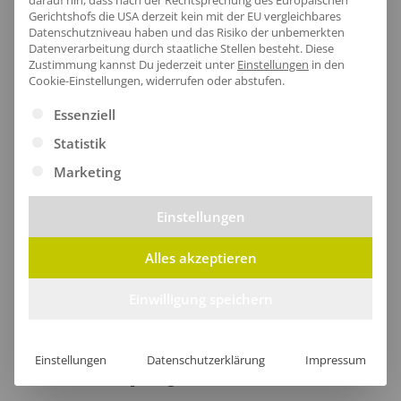
darauf hin, dass nach der Rechtsprechung des Europäischen
Gerichtshofs die USA derzeit kein mit der EU vergleichbares
Datenschutzniveau haben und das Risiko der unbemerkten
Datenverarbeitung durch staatliche Stellen besteht.
Diese
Größentabelle
Zustimmung kannst Du jederzeit unter
Einstellungen
in den
Cookie-Einstellungen, widerrufen oder abstufen.
Es folgt eine Liste der Service-Gruppen, für die eine Ei
Essenziell
Statistik
Lieferzeit
Marketing
Einstellungen
Alles akzeptieren
[jgm-review-widget]
Einwilligung speichern
Einstellungen
Datenschutzerklärung
Impressum
Kundenprojekte