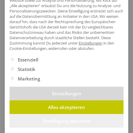
Website sowie zur Analyse und Personalisierung. Mit Klick auf
„Alle akzeptieren“ erlaubst Du uns die Nutzung zu Analyse- und
Personalisierungszwecken. Deine Einwilligung erstreckt sich auch
auf die Datenübermittlung an Anbieter in den USA. Wir weisen
Artikel-Nr.:
NE67701
darauf hin, dass nach der Rechtsprechung des Europäischen
Gerichtshofs die USA derzeit kein mit der EU vergleichbares
Geschlecht:
Herren
Datenschutzniveau haben und das Risiko der unbemerkten
Armlänge:
Langarm
Datenverarbeitung durch staatliche Stellen besteht.
Diese
Zustimmung kannst Du jederzeit unter
Einstellungen
in den
Obermaterial:
80% Baumwolle / 20% Polyester
Cookie-Einstellungen, widerrufen oder abstufen.
Grammatur:
210 g/m²
Es folgt eine Liste der Service-Gruppen, für die eine Ei
Essenziell
Zertifikate
: Bio-Baumwolle|Faire
Statistik
Arbeitsbedingungen|Fairtrade-zertifizierte
Baumwolle|Oeko-Tex 100
Marketing
Einstellungen
Größentabelle
Alles akzeptieren
Einwilligung speichern