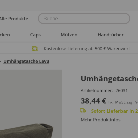
Products
Alle Produkte
search
acken
Caps
Mützen
Handtücher
Kostenlose Lieferung ab 500 € Warenwert
Umhängetasche Levu
Umhängetasch
Artikelnummer:
26031
38,44
€
Inkl. MwSt.
zzgl. 
Sofort Lieferbar in
Mehr Produktinfos