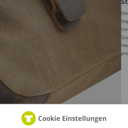
St
Die
Ele
Can
Qua
Hau
pra
Cookie Einstellungen