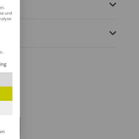
en.
yse und
nalyse-
n.
ilt werden kann. Die erste Service-Gruppe ist essenziell und kann 
ing
um