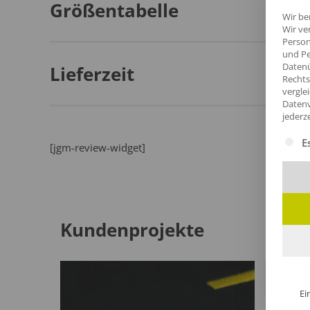
Größentabelle
Wir be
Wir ve
Person
und Pe
Datenü
Lieferzeit
Rechts
vergle
Datenv
jederz
Es fol
E
[jgm-review-widget]
Kundenprojekte
Ei