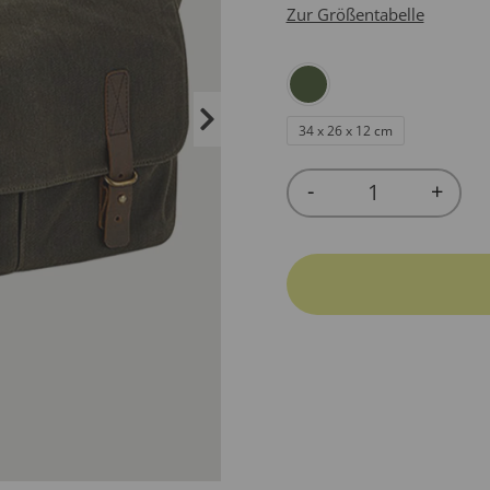
Zur Größentabelle
34 x 26 x 12 cm
-
+
Quantity