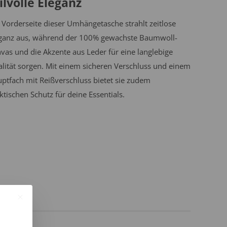
ilvolle Eleganz
 Vorderseite dieser Umhängetasche strahlt zeitlose
ganz aus, während der 100% gewachste Baumwoll-
vas und die Akzente aus Leder für eine langlebige
lität sorgen. Mit einem sicheren Verschluss und einem
ptfach mit Reißverschluss bietet sie zudem
ktischen Schutz für deine Essentials.