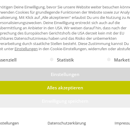
nötigen Deine Einwilligung, bevor Sie unsere Website weiter besuchen könn
rwenden Cookies für grundlegende Funktionen der Website sowie zur Anal
alisierung. Mit Klick auf „Alle akzeptieren“ erlaubst Du uns die Nutzung zu A
rsonalisierungszwecken. Deine Einwilligung erstreckt sich auch auf die
bermittlung an Anbieter in den USA. Wir weisen darauf hin, dass nach der
prechung des Europäischen Gerichtshofs die USA derzeit kein mit der EU
ichbares Datenschutzniveau haben und das Risiko der unbemerkten
erarbeitung durch staatliche Stellen besteht.
Diese Zustimmung kannst Du
eit unter
Einstellungen
in den Cookie-Einstellungen, widerrufen oder abstufe
gt eine Liste der Service-Gruppen, für die eine Einwilligung erte
ssenziell
Statistik
Market
Einstellungen
Alles akzeptieren
Einwilligung speichern
nstellungen
Datenschutzerklärung
Impress