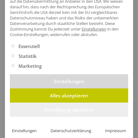
auf die Datenübermittlung an Anbieter in den USA. Wir weisen
Nackendruck. Mit Ripp-Bündchen an Saum und
darauf hin, dass nach der Rechtsprechung des Europäischen
Gerichtshofs die USA derzeit kein mit der EU vergleichbares
Ärmelöffnung sowie praktischen Seitentaschen
Datenschutzniveau haben und das Risiko der unbemerkten
vereint sie Funktionalität und Stil.
Datenverarbeitung durch staatliche Stellen besteht.
Diese
Zustimmung kannst Du jederzeit unter
Einstellungen
in den
Cookie-Einstellungen, widerrufen oder abstufen.
Es folgt eine Liste der Service-Gruppen, für die eine Ei
Essenziell
Statistik
Marketing
Einstellungen
Alles akzeptieren
Einwilligung speichern
Moderner Saum
Einstellungen
Datenschutzerklärung
Impressum