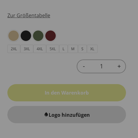
Zur Größentabelle
2XL
3XL
4XL
5XL
L
M
S
XL
-
+
Quantity
In den Warenkorb
Logo hinzufügen
water_drop