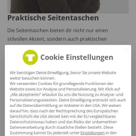
Praktische Seitentaschen
Die Seitentaschen bieten dir nicht nur einen
stilvollen Akzent, sondern auch praktischen
Stauraum für kleine Essentials, während die sportive
Strickfleecejacke durch atmungsaktives Material und
Cookie Einstellungen
perfekte Passform überzeugt.
Wir benötigen Deine Einwilligung, bevor Sie unsere Website
weiter besuchen können.
Wir verwenden Cookies für grundlegende Funktionen der
Website sowie zur Analyse und Personalisierung. Mit Klick auf
„Alle akzeptieren“ erlaubst Du uns die Nutzung zu Analyse- und
Personalisierungszwecken. Deine Einwilligung erstreckt sich auch
auf die Datenübermittlung an Anbieter in den USA. Wir weisen
darauf hin, dass nach der Rechtsprechung des Europäischen
Gerichtshofs die USA derzeit kein mit der EU vergleichbares
Datenschutzniveau haben und das Risiko der unbemerkten
Datenverarbeitung durch staatliche Stellen besteht.
Diese
Zustimmung kannst Du jederzeit unter
Einstellungen
in den