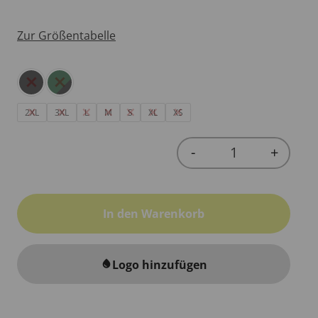
Zur Größentabelle
2XL
3XL
L
M
S
XL
XS
-
+
Quantity
In den Warenkorb
Logo hinzufügen
water_drop