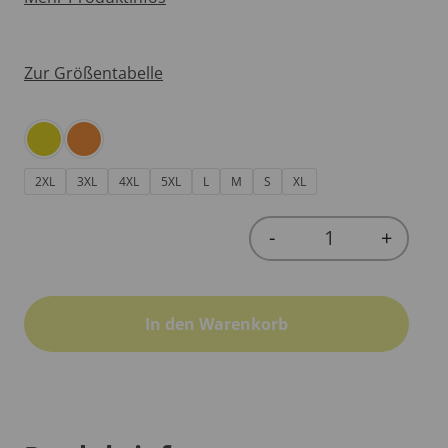
Zur Größentabelle
2XL
3XL
4XL
5XL
L
M
S
XL
-
+
Quantity
In den Warenkorb