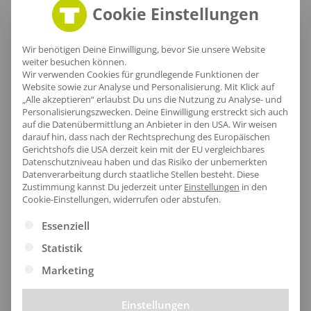
Der Nackenbereich dieses Poloshirts bietet nicht nur
Cookie Einstellungen
einen eleganten Look, sondern auch höchste
Sicherheit mit zwei breiten Broke-Reflektionsstreifen
Wir benötigen Deine Einwilligung, bevor Sie unsere Website
weiter besuchen können.
und einer zertifizierten Reflektionseigenschaft, die
Wir verwenden Cookies für grundlegende Funktionen der
Website sowie zur Analyse und Personalisierung. Mit Klick auf
bis zu 25 Waschgänge hält. Atmungsaktives, weiches
„Alle akzeptieren“ erlaubst Du uns die Nutzung zu Analyse- und
Polyester sorgt für ein angenehmes Tragegefühl,
Personalisierungszwecken. Deine Einwilligung erstreckt sich auch
auf die Datenübermittlung an Anbieter in den USA. Wir weisen
während die 3-Knopfleiste eine individuelle
darauf hin, dass nach der Rechtsprechung des Europäischen
Anpassung ermöglicht.
Gerichtshofs die USA derzeit kein mit der EU vergleichbares
Datenschutzniveau haben und das Risiko der unbemerkten
Datenverarbeitung durch staatliche Stellen besteht.
Diese
Zustimmung kannst Du jederzeit unter
Einstellungen
in den
Cookie-Einstellungen, widerrufen oder abstufen.
Es folgt eine Liste der Service-Gruppen, für die eine Ei
Essenziell
Statistik
Marketing
Einstellungen