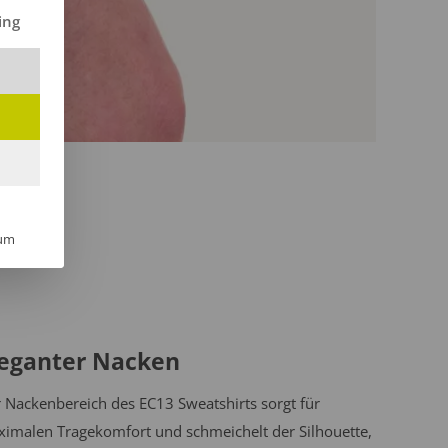
ilt werden kann. Die erste Service-Gruppe ist essenziell und kann 
ing
um
leganter Nacken
 Nackenbereich des EC13 Sweatshirts sorgt für
imalen Tragekomfort und schmeichelt der Silhouette,