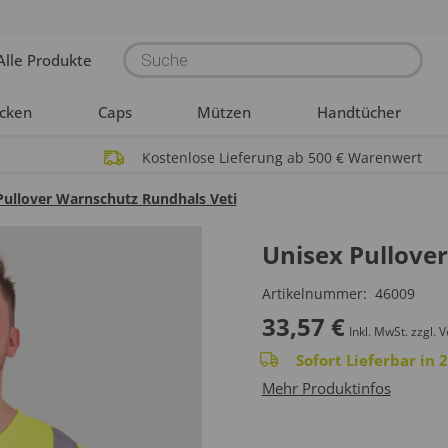
Products
Alle Produkte
search
acken
Caps
Mützen
Handtücher
Kostenlose Lieferung ab 500 € Warenwert
Pullover Warnschutz Rundhals Veti
Unisex Pullove
Artikelnummer:
46009
33,57
€
Inkl. MwSt.
zzgl. 
Sofort Lieferbar in
Mehr Produktinfos