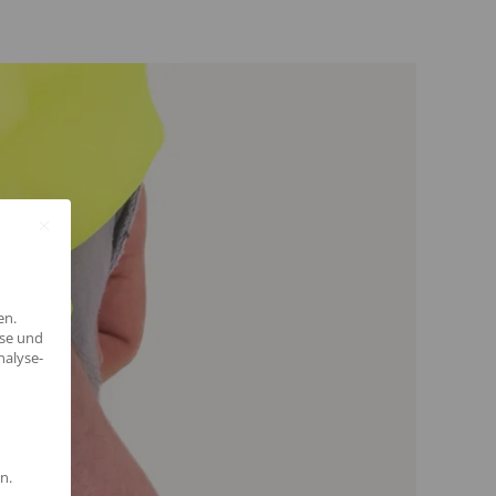
en.
yse und
nalyse-
n.