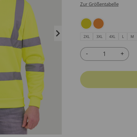
Zur Größentabelle
2XL
3XL
4XL
L
M
-
+
Quantity