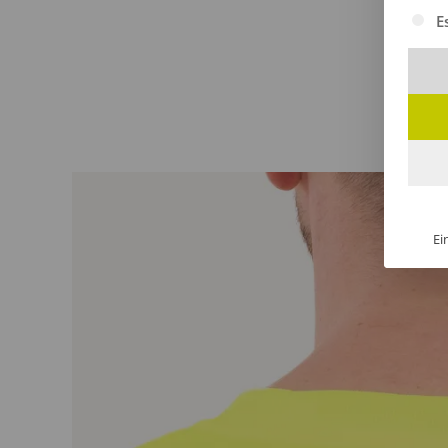
Es fol
E
Ei