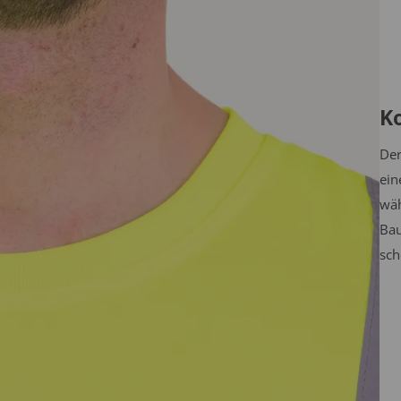
K
Der
ein
wäh
Bau
sch