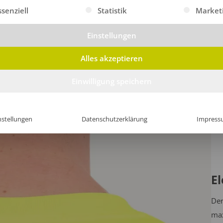
gt eine Liste der Service-Gruppen, für die eine Einwilligung erte
ssenziell
Statistik
Market
Einstellungen
Alles akzeptieren
Einwilligung speichern
nstellungen
Datenschutzerklärung
Impress
E
Der
max