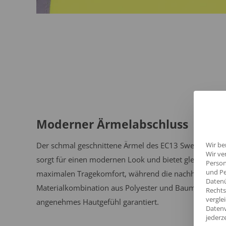
Moderner Ärmelabschluss
Der schmal geschnittene Ärmel des EC13 Sweatshirts
Wir be
Wir ve
sorgt für einen modernen Look und bietet gleichzeitig
Person
und Pe
maximalen Tragekomfort, während die nachhaltige
Datenü
Materialkombination aus Polyester und Baumwolle ei
Rechts
vergle
angenehmes Hautgefühl garantiert.
Datenv
jederz