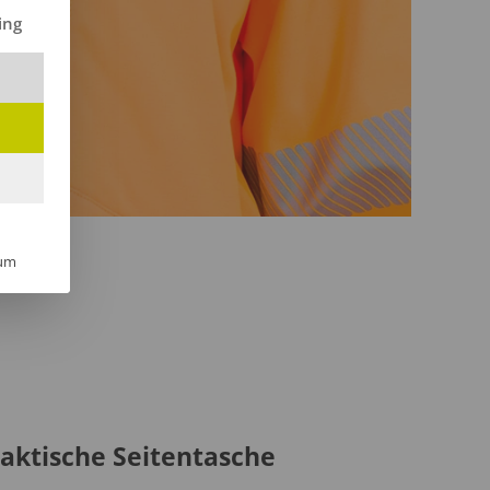
ilt werden kann. Die erste Service-Gruppe ist essenziell und kann 
ing
um
aktische Seitentasche