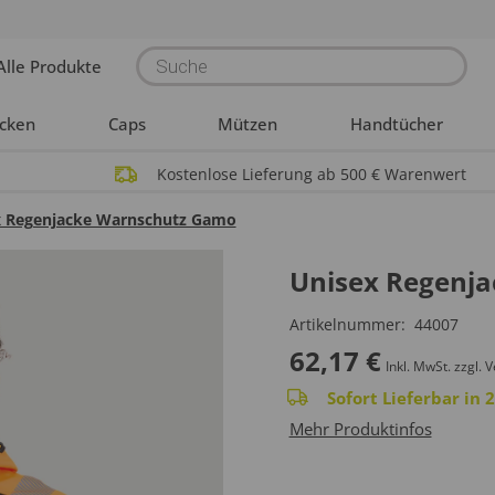
Products
Alle Produkte
search
acken
Caps
Mützen
Handtücher
Kostenlose Lieferung ab 500 € Warenwert
x Regenjacke Warnschutz Gamo
Unisex Regenj
Artikelnummer:
44007
62,17
€
Inkl. MwSt.
zzgl. 
Sofort Lieferbar in
Mehr Produktinfos