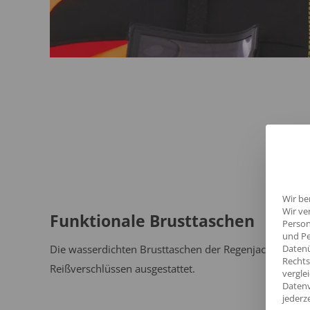
Wir be
Wir ve
Funktionale Brusttaschen
Person
und Pe
Datenü
Die wasserdichten Brusttaschen der Regenjacke sind m
Rechts
Reißverschlüssen ausgestattet.
vergle
Datenv
jederz