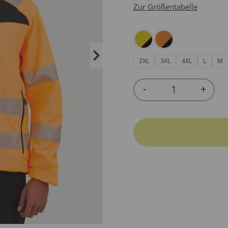
Zur Größentabelle
2XL
3XL
4XL
L
M
-
+
Quantity