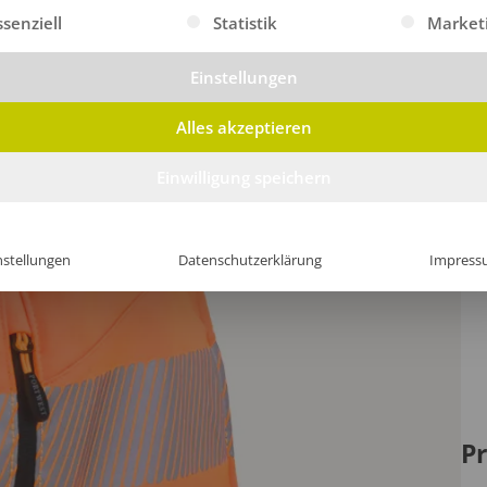
gt eine Liste der Service-Gruppen, für die eine Einwilligung erte
ssenziell
Statistik
Market
Einstellungen
Alles akzeptieren
Einwilligung speichern
nstellungen
Datenschutzerklärung
Impress
Pr