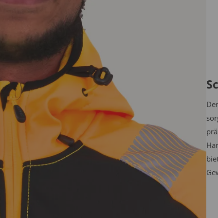
S
Der
sor
prä
Han
bie
Gew