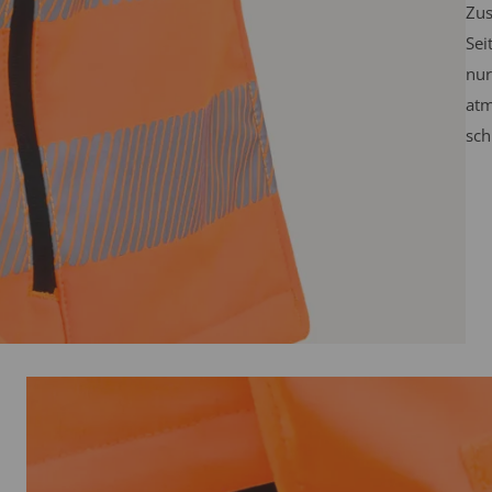
Zus
Sei
nur
atm
sch