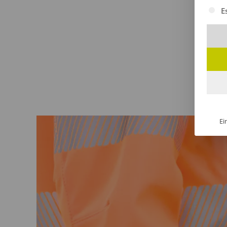
Es fol
E
Ei