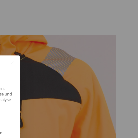
en.
yse und
nalyse-
n.