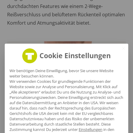
durchdachten Features wie einem 2-Wege-
Reißverschluss und belüftetem Rückenteil optimalen
Komfort und Atmungsaktivität bietet.
Cookie Einstellungen
Wir benötigen Deine Einwilligung, bevor Sie unsere Website
weiter besuchen können.
Wir verwenden Cookies für grundlegende Funktionen der
Website sowie zur Analyse und Personalisierung. Mit Klick auf
„Alle akzeptieren“ erlaubst Du uns die Nutzung zu Analyse- und
Personalisierungszwecken. Deine Einwilligung erstreckt sich auch
auf die Datenübermittlung an Anbieter in den USA. Wir weisen
darauf hin, dass nach der Rechtsprechung des Europäischen
Gerichtshofs die USA derzeit kein mit der EU vergleichbares
Datenschutzniveau haben und das Risiko der unbemerkten
Schützender Nacken
Datenverarbeitung durch staatliche Stellen besteht.
Diese
Zustimmung kannst Du jederzeit unter
Einstellungen
in den