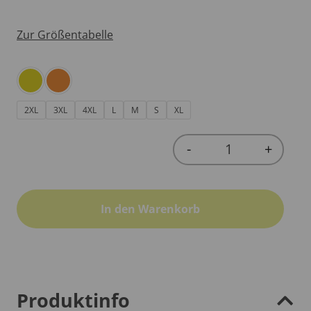
Zur Größentabelle
2XL
3XL
4XL
L
M
S
XL
-
+
Quantity
In den Warenkorb
Produktinfo