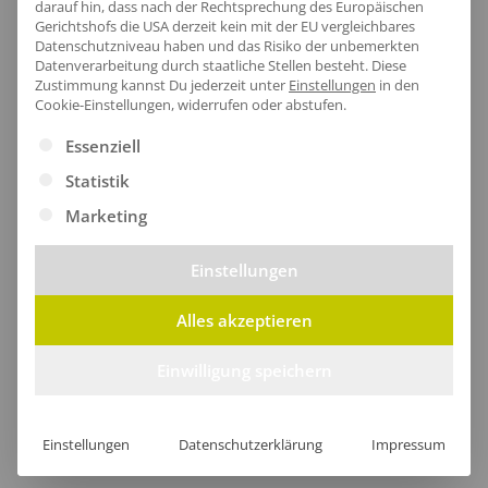
darauf hin, dass nach der Rechtsprechung des Europäischen
modernen Akzent setzen.
Gerichtshofs die USA derzeit kein mit der EU vergleichbares
Datenschutzniveau haben und das Risiko der unbemerkten
Datenverarbeitung durch staatliche Stellen besteht.
Diese
Zustimmung kannst Du jederzeit unter
Einstellungen
in den
Cookie-Einstellungen, widerrufen oder abstufen.
Es folgt eine Liste der Service-Gruppen, für die eine Ei
Essenziell
Größentabelle
Statistik
Marketing
Lieferzeit
Einstellungen
Alles akzeptieren
Einwilligung speichern
[jgm-review-widget]
Einstellungen
Datenschutzerklärung
Impressum