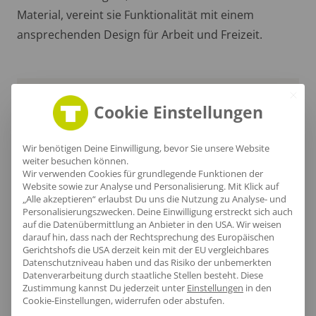
Material, vereint sie Funktionalität mit einem
ansprechenden Design für Arbeit und Freizeit.
Cookie Einstellungen
Wir benötigen Deine Einwilligung, bevor Sie unsere Website
weiter besuchen können.
Wir verwenden Cookies für grundlegende Funktionen der
Website sowie zur Analyse und Personalisierung. Mit Klick auf
„Alle akzeptieren“ erlaubst Du uns die Nutzung zu Analyse- und
Personalisierungszwecken. Deine Einwilligung erstreckt sich auch
auf die Datenübermittlung an Anbieter in den USA. Wir weisen
darauf hin, dass nach der Rechtsprechung des Europäischen
Gerichtshofs die USA derzeit kein mit der EU vergleichbares
Datenschutzniveau haben und das Risiko der unbemerkten
Stylischer Nackenbereich
Datenverarbeitung durch staatliche Stellen besteht.
Diese
Zustimmung kannst Du jederzeit unter
Einstellungen
in den
Cookie-Einstellungen, widerrufen oder abstufen.
Die dichte Polsterung im Nackenbereich bietet nicht