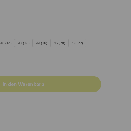
40 (14)
42 (16)
44 (18)
46 (20)
48 (22)
In den Warenkorb