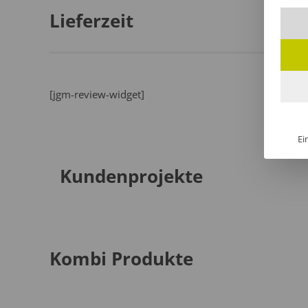
Lieferzeit
[jgm-review-widget]
Ei
Kundenprojekte
Kombi Produkte