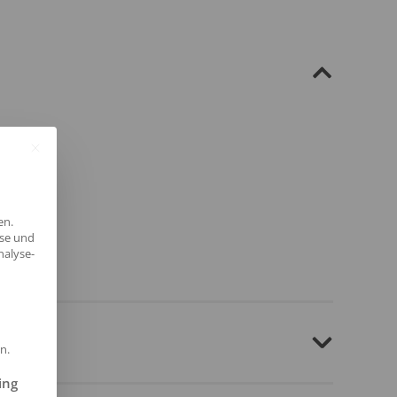
en.
yse und
nalyse-
n.
ilt werden kann. Die erste Service-Gruppe ist essenziell und kann 
ing