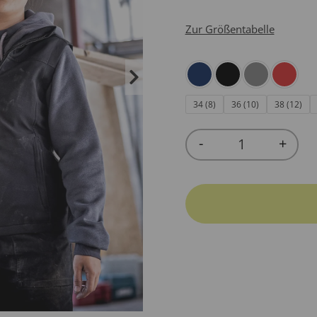
Zur Größentabelle
34 (8)
36 (10)
38 (12)
-
+
Quantity