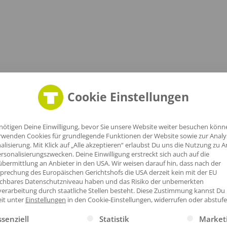
Cookie Einstellungen
nötigen Deine Einwilligung, bevor Sie unsere Website weiter besuchen könn
rwenden Cookies für grundlegende Funktionen der Website sowie zur Anal
alisierung. Mit Klick auf „Alle akzeptieren“ erlaubst Du uns die Nutzung zu A
rsonalisierungszwecken. Deine Einwilligung erstreckt sich auch auf die
bermittlung an Anbieter in den USA. Wir weisen darauf hin, dass nach der
prechung des Europäischen Gerichtshofs die USA derzeit kein mit der EU
ichbares Datenschutzniveau haben und das Risiko der unbemerkten
erarbeitung durch staatliche Stellen besteht.
Diese Zustimmung kannst Du
eit unter
Einstellungen
in den Cookie-Einstellungen, widerrufen oder abstufe
gt eine Liste der Service-Gruppen, für die eine Einwilligung erte
ssenziell
Statistik
Market