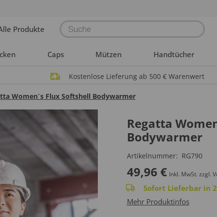
Products
Alle Produkte
search
acken
Caps
Mützen
Handtücher
Kostenlose Lieferung ab 500 € Warenwert
tta Women´s Flux Softshell Bodywarmer
Regatta Women´
Bodywarmer
Artikelnummer:
RG790
49,96
€
Inkl. MwSt.
zzgl. 
Sofort Lieferbar in
Mehr Produktinfos