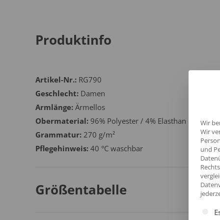
Produktinfo
Artikel-Nr.:
RG790
Geschlecht:
Damen
Armlänge:
Ärmellos
Obermaterial:
96% Polyester / 4% Elasthan
Wir be
Wir ve
Grammatur:
270 g/m²
Person
Pflegehinweis:
40 °C waschbar
und Pe
Datenü
Rechts
vergle
Datenv
Größentabelle
jederz
Es fol
E