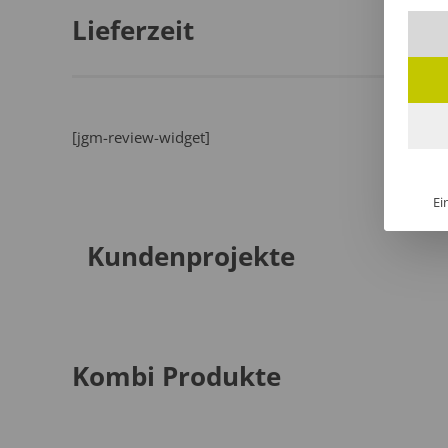
Lieferzeit
[jgm-review-widget]
Ei
Kundenprojekte
Kombi Produkte