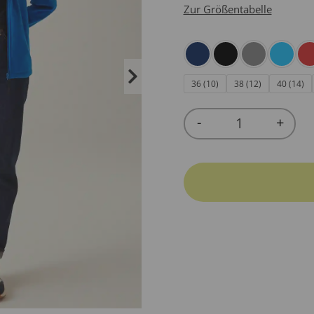
Zur Größentabelle
36 (10)
38 (12)
40 (14)
-
+
Quantity