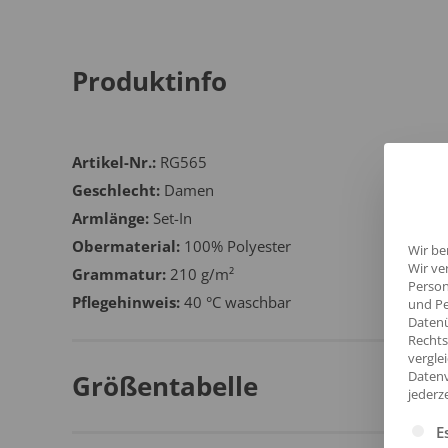
Produktinfo
Artikel-Nr.:
RG565
Geschlecht:
Damen
Armlänge:
Set-In
Obermaterial:
100% Polyester
Wir be
Wir ve
Grammatur:
210 g/m²
Person
Pflegehinweis:
40 °C waschbar
und Pe
Datenü
Rechts
vergle
Datenv
Größentabelle
jederz
Es fol
E