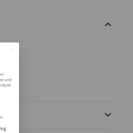
en.
yse und
nalyse-
n.
ilt werden kann. Die erste Service-Gruppe ist essenziell und kann 
ing