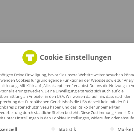
Cookie Einstellungen
nötigen Deine Einwilligung, bevor Sie unsere Website weiter besuchen könn
rwenden Cookies für grundlegende Funktionen der Website sowie zur Anal
alisierung. Mit Klick auf „Alle akzeptieren“ erlaubst Du uns die Nutzung zu A
rsonalisierungszwecken. Deine Einwilligung erstreckt sich auch auf die
bermittlung an Anbieter in den USA. Wir weisen darauf hin, dass nach der
prechung des Europäischen Gerichtshofs die USA derzeit kein mit der EU
ichbares Datenschutzniveau haben und das Risiko der unbemerkten
erarbeitung durch staatliche Stellen besteht.
Diese Zustimmung kannst Du
eit unter
Einstellungen
in den Cookie-Einstellungen, widerrufen oder abstufe
gt eine Liste der Service-Gruppen, für die eine Einwilligung erte
ssenziell
Statistik
Market