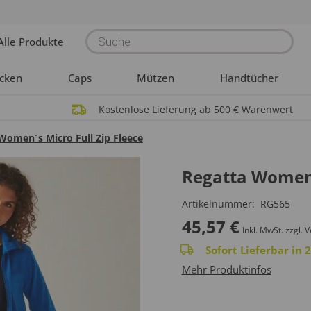
Products
Alle Produkte
search
acken
Caps
Mützen
Handtücher
Kostenlose Lieferung ab 500 € Warenwert
Women´s Micro Full Zip Fleece
Regatta Women´s
Artikelnummer:
RG565
45,57
€
Inkl. MwSt.
zzgl. 
Sofort Lieferbar in
Mehr Produktinfos