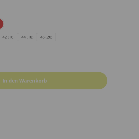
42 (16)
44 (18)
46 (20)
In den Warenkorb