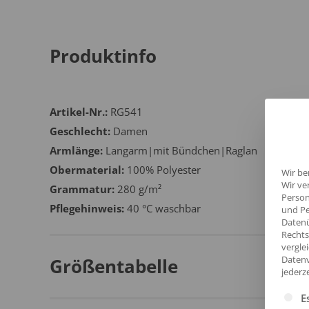
Produktinfo
Artikel-Nr.:
RG541
Geschlecht:
Damen
Armlänge:
Langarm|mit Bündchen|Raglan
Obermaterial:
100% Polyester
Wir be
Wir ve
Grammatur:
280 g/m²
Person
Pflegehinweis:
40 °C waschbar
und Pe
Datenü
Rechts
vergle
Datenv
Größentabelle
jederz
Es fol
E