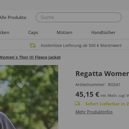
Products
Alle Produkte
search
acken
Caps
Mützen
Handtücher
Kostenlose Lieferung ab 500 € Warenwert
Women´s Thor III Fleece Jacket
Regatta Women´s
Artikelnummer:
RG541
45,15
€
Inkl. MwSt.
zzgl. 
Sofort Lieferbar in
Mehr Produktinfos