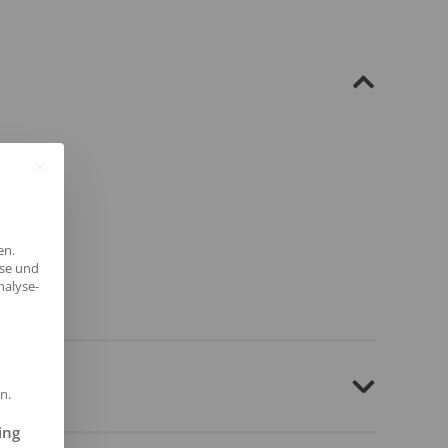
en.
yse und
nalyse-
n.
ilt werden kann. Die erste Service-Gruppe ist essenziell und kann 
ing