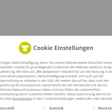
Cookie Einstellungen
nötigen Deine Einwilligung, bevor Sie unsere Website weiter besuchen könn
rwenden Cookies für grundlegende Funktionen der Website sowie zur Anal
alisierung. Mit Klick auf „Alle akzeptieren“ erlaubst Du uns die Nutzung zu A
rsonalisierungszwecken. Deine Einwilligung erstreckt sich auch auf die
bermittlung an Anbieter in den USA. Wir weisen darauf hin, dass nach der
prechung des Europäischen Gerichtshofs die USA derzeit kein mit der EU
ichbares Datenschutzniveau haben und das Risiko der unbemerkten
erarbeitung durch staatliche Stellen besteht.
Diese Zustimmung kannst Du
eit unter
Einstellungen
in den Cookie-Einstellungen, widerrufen oder abstufe
gt eine Liste der Service-Gruppen, für die eine Einwilligung erte
ssenziell
Statistik
Market