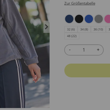
Zur Größentabelle
32 (6)
34 (8)
36 (10)
3
48 (22)
-
+
Quantity