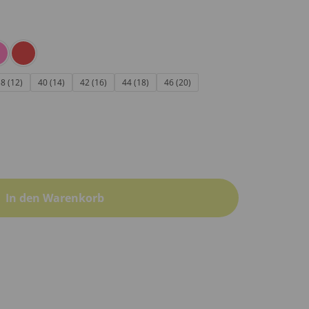
8 (12)
40 (14)
42 (16)
44 (18)
46 (20)
In den Warenkorb