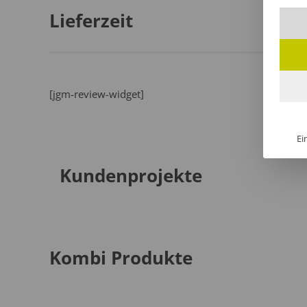
Lieferzeit
[jgm-review-widget]
Ei
Kundenprojekte
Kombi Produkte