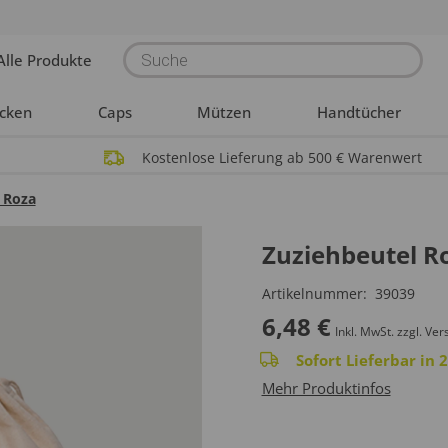
Products
Alle Produkte
search
acken
Caps
Mützen
Handtücher
Kostenlose Lieferung ab 500 € Warenwert
 Roza
Zuziehbeutel R
Artikelnummer:
39039
6,48
€
Inkl. MwSt.
zzgl. Ver
Sofort Lieferbar in
Mehr Produktinfos