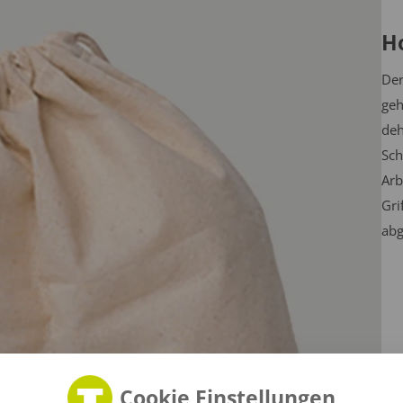
H
Der
geh
deh
Sch
Arb
Gri
abg
Cookie Einstellungen