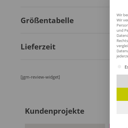
Wir be
Größentabelle
Wir ve
Person
und Pe
Datenü
Rechts
Lieferzeit
vergle
Datenv
jederz
Es fol
E
[jgm-review-widget]
Kundenprojekte