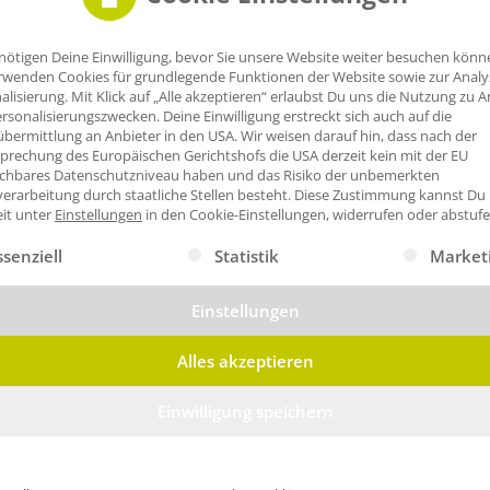
nötigen Deine Einwilligung, bevor Sie unsere Website weiter besuchen könn
rwenden Cookies für grundlegende Funktionen der Website sowie zur Anal
alisierung. Mit Klick auf „Alle akzeptieren“ erlaubst Du uns die Nutzung zu A
rsonalisierungszwecken. Deine Einwilligung erstreckt sich auch auf die
bermittlung an Anbieter in den USA. Wir weisen darauf hin, dass nach der
prechung des Europäischen Gerichtshofs die USA derzeit kein mit der EU
ichbares Datenschutzniveau haben und das Risiko der unbemerkten
erarbeitung durch staatliche Stellen besteht.
Diese Zustimmung kannst Du
eit unter
Einstellungen
in den Cookie-Einstellungen, widerrufen oder abstufe
gt eine Liste der Service-Gruppen, für die eine Einwilligung erte
ssenziell
Statistik
Market
Einstellungen
Alles akzeptieren
Einwilligung speichern