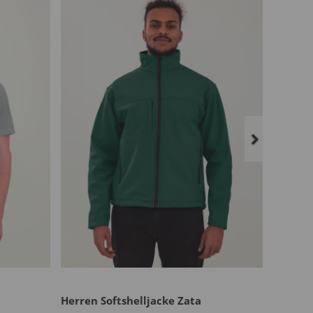
Herren Softshelljacke Zata
Herren