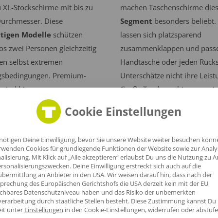
 XL-Stockschirme mit bis zu
machen Taschenschirme dies
urchmesser. Diese
Segment
besonders beliebt. 
tigen Modelle
schützen
lassen sich platzsparend
s zwei Personen gleichzeitig
zusammenklappen und passe
en selbst extremen
Handtasche oder jeden Rucks
gsbedingungen. Premium-
Unterschätze nicht ihre Leist
 sind bis zu
Große Taschenschirme errei
hwindigkeiten von 120 km/h
einen Durchmesser von bis 
Cookie Einstellungen
 Sie eignen sich hervorragend
und schützen zuverlässig zwe
sentative Anlässe, bei denen
Personen vor Nässe. Die klei
nötigen Deine Einwilligung, bevor Sie unsere Website weiter besuchen könn
 Marke großflächig
Modelle wiegen nur 95 Gra
rwenden Cookies für grundlegende Funktionen der Website sowie zur Anal
eren und Geschäftspartner
Hochwertige Materialien wie
alisierung. Mit Klick auf „Alle akzeptieren“ erlaubst Du uns die Nutzung zu A
rsonalisierungszwecken. Deine Einwilligung erstreckt sich auch auf die
 möchtest.
Aluminium und Fiberglas
bermittlung an Anbieter in den USA. Wir weisen darauf hin, dass nach der
prechung des Europäischen Gerichtshofs die USA derzeit kein mit der EU
gewährleisten auch bei diese
ichbares Datenschutzniveau haben und das Risiko der unbemerkten
kompakten Werbegeschenken
erarbeitung durch staatliche Stellen besteht.
Diese Zustimmung kannst Du
eit unter
Einstellungen
in den Cookie-Einstellungen, widerrufen oder abstufe
nötige Stabilität.