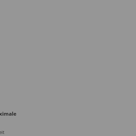
ximale
it