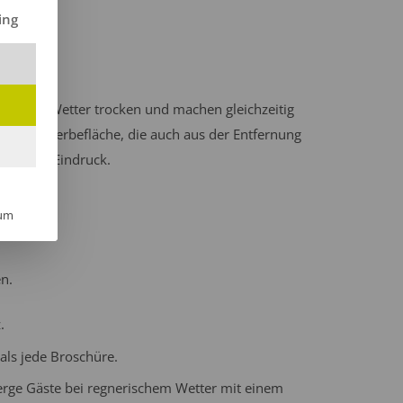
ilt werden kann. Die erste Service-Gruppe ist essenziell und kann 
ing
hlechtem Wetter trocken und machen gleichzeitig
älligen Werbefläche, die auch aus der Entfernung
ionellen Eindruck.
um
n.
.
ls jede Broschüre.
rge Gäste bei regnerischem Wetter mit einem