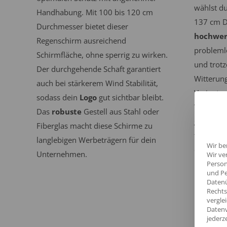
wählst du
Handhabung. Mit 100 bis 120 cm
137 cm D
Durchmesser bietet dieser
hochwer
Regenschirm ausreichend
problemlo
Schirmfläche, ohne sperrig zu wirken.
und trotz
Der durchgehende Schaft garantiert
Witterun
auch bei stärkerem Wind Stabilität,
Varianten
sodass dein
Logo
gut sichtbar bleibt.
Windgesc
Das
robuste
Gestell aus Stahl oder
getestet.
Fiberglas macht diese Schirme zu
für reprä
langlebigen Werbeträgern für dein
Wir be
du deine
Unternehmen.
Wir ve
präsenti
Person
und Pe
begleiten
Datenü
Rechts
vergle
Datenv
jederz