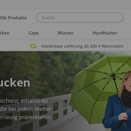
Products
Alle Produkte
search
acken
Caps
Mützen
Handtücher
Kostenlose Lieferung ab 500 € Warenwert
ucken
htest, erhältst du
die bei jedem Wetter
rlässig präsentieren.