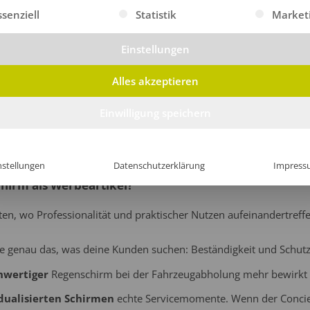
gt eine Liste der Service-Gruppen, für die eine Einwilligung erte
ssenziell
Statistik
Market
Einstellungen
irme mit Logo
Alles akzeptieren
hafter im Geschäftsalltag. Außendienstmitarbeiter bleiben bei sc
 Outdoor Promotions werden
bedruckte Werbeschirme
zur auff
Einwilligung speichern
it Geschäftspartnern: Überall hinterlässt dein Logo einen profess
nstellungen
Datenschutzerklärung
Impress
hirm als Werbeartikel?
en, wo Professionalität und praktischer Nutzen aufeinandertreffe
ie genau das, was deine Kunden suchen: Beständigkeit und Schutz
hwertiger
Regenschirm bei der Fahrzeugabholung mehr bewirkt a
dualisierten Schirmen
echte Servicemomente. Wenn der Concie