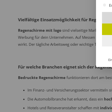
Es fol
E
Vielfältige Einsatzmöglichkeit für Regensch
Regenschirme mit logo
sind vielseitige Markenbotsc
Werbung für dein Unternehmen. Auf Messen und bei
wirkt. Der tägliche Arbeitsweg oder wichtige Termine m
Ei
Für welche Branchen eignet sich der Regensc
Bedruckte Regenschirme
funktionieren dort am best
Im Finanz- und Versicherungssektor vermitteln s
Die Automobilbranche hat erkannt, dass ein
hoc
Hotels und Reiseveranstalter schaffen mit
indivi