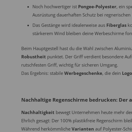
Noch hochwertiger ist
Pongee-Polyester
, ein s
Ausrüstung dauerhaften Schutz bei regnerischen
Das Gestänge wird idealerweise aus
Fiberglas
ko
stärkerem Wind bleiben deine Werbeschirme forms
Beim Hauptgestell hast du die Wahl zwischen Aluminiu
Robustheit
punktet. Der Griff verdient besondere Au
rutschfesten Griff, wichtig für sicheren Umgang.
Das Ergebnis: stabile
Werbegeschenke
, die dein
Logo
Nachhaltige Regenschirme bedrucken: Der a
Nachhaltigkeit
bewegt Unternehmen heute mehr denn j
Ehrlich gesagt: Der 100% plastikfreie Regenschirm bleib
Während herkömmliche
Varianten
auf Polyester-Schi