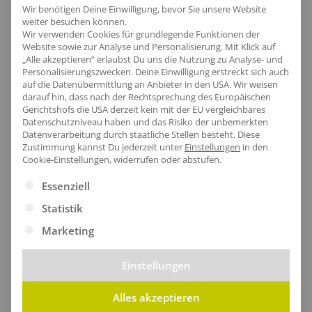
Wir benötigen Deine Einwilligung, bevor Sie unsere Website
weiter besuchen können.
Wir verwenden Cookies für grundlegende Funktionen der
Website sowie zur Analyse und Personalisierung. Mit Klick auf
„Alle akzeptieren“ erlaubst Du uns die Nutzung zu Analyse- und
Personalisierungszwecken. Deine Einwilligung erstreckt sich auch
auf die Datenübermittlung an Anbieter in den USA. Wir weisen
darauf hin, dass nach der Rechtsprechung des Europäischen
Gerichtshofs die USA derzeit kein mit der EU vergleichbares
Datenschutzniveau haben und das Risiko der unbemerkten
Datenverarbeitung durch staatliche Stellen besteht.
Diese
Zustimmung kannst Du jederzeit unter
Einstellungen
in den
Cookie-Einstellungen, widerrufen oder abstufen.
Es folgt eine Liste der Service-Gruppen, für die eine Ei
Essenziell
Statistik
Dortmund lohnt sich für Dein
Unternehmen
Marketing
Ob Kultur, Natur oder Wirtschaft, Dortmund hat
Einstellungen
alles zu bieten. Neben den Massen an Touristen, die
Dortmund anzieht, sind hier auch Unternehmen und
Alles akzeptieren
Arbeitnehmende in großer Zahl zu finden. In dieser