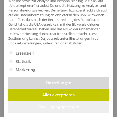
Website sowie zur Analyse und Personalisierung. Mit Klick auf
„Alle akzeptieren“ erlaubst Du uns die Nutzung zu Analyse- und
Personalisierungszwecken. Deine Einwilligung erstreckt sich auch
auf die Datenübermittlung an Anbieter in den USA. Wir weisen
darauf hin, dass nach der Rechtsprechung des Europäischen
Gerichtshofs die USA derzeit kein mit der EU vergleichbares
Datenschutzniveau haben und das Risiko der unbemerkten
Datenverarbeitung durch staatliche Stellen besteht.
Diese
Zustimmung kannst Du jederzeit unter
Einstellungen
in den
Cookie-Einstellungen, widerrufen oder abstufen.
Es folgt eine Liste der Service-Gruppen, für die eine Ei
Essenziell
Statistik
Marketing
Lübeck lohnt sich für Dein Unternehmen
Ob Kultur, Natur oder Wirtschaft, Lübeck hat alles zu
Einstellungen
bieten. Neben den Massen an Touristen, die Lübeck
anzieht, sind hier auch Unternehmen und
Alles akzeptieren
Arbeitnehmende in großer Zahl zu finden. In dieser
Einwilligung speichern
beeindruckenden Stadt gibt es ungeahnte
Möglichkeiten der individuellen Entfaltung im