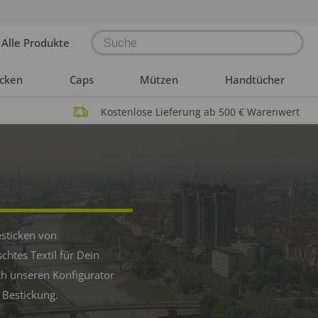
Products
Alle Produkte
search
acken
Caps
Mützen
Handtücher
Kostenlose Lieferung ab 500 € Warenwert
esticken von
htes Textil für Dein
ch unseren Konfigurator
 Bestickung.