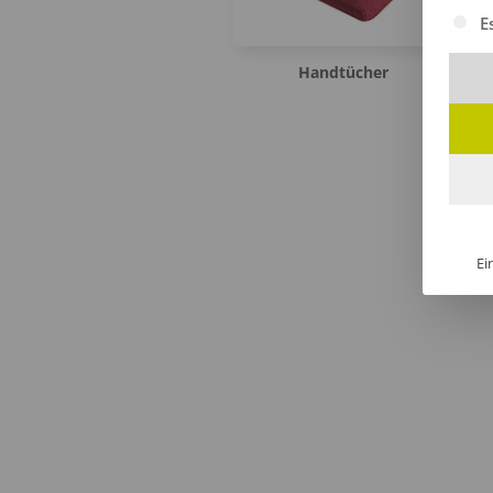
Es fol
E
Handtücher
Ei