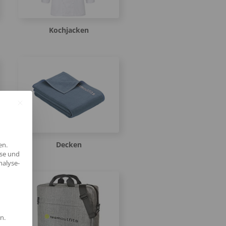
Kochjacken
Decken
en.
yse und
nalyse-
n.