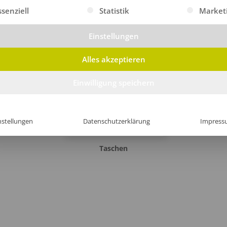
gt eine Liste der Service-Gruppen, für die eine Einwilligung erte
ssenziell
Statistik
Market
Bademäntel
Rucksäcke
Einstellungen
Alles akzeptieren
Einwilligung speichern
nstellungen
Datenschutzerklärung
Impress
Taschen