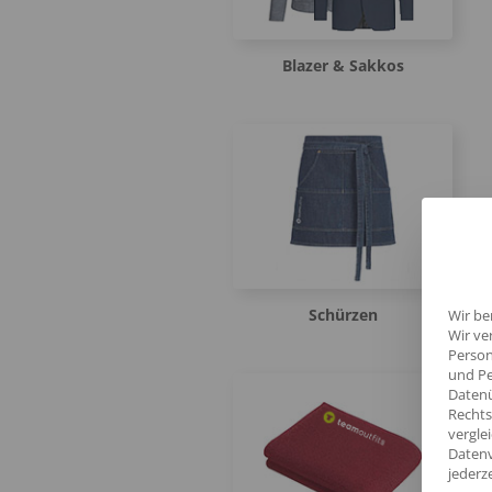
Blazer & Sakkos
Schürzen
Wir be
Wir ve
Person
und Pe
Datenü
Rechts
vergle
Datenv
jederz