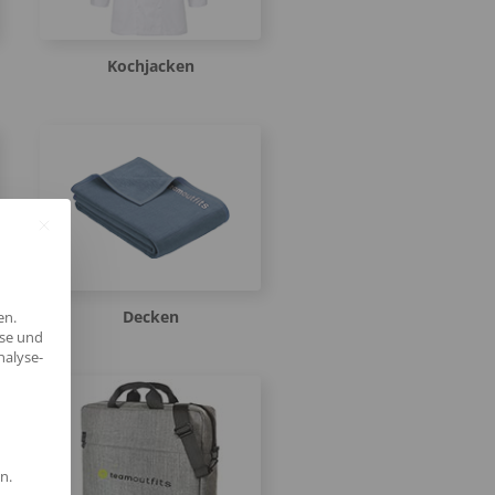
Kochjacken
Decken
en.
yse und
nalyse-
n.