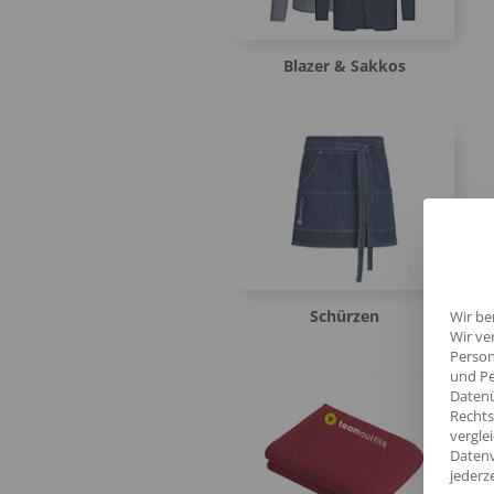
Blazer & Sakkos
Schürzen
Wir be
Wir ve
Person
und Pe
Datenü
Rechts
vergle
Datenv
jederz