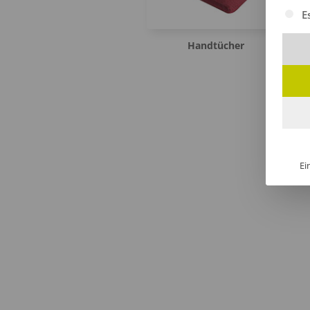
Es fol
E
Handtücher
Ei