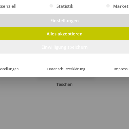
gt eine Liste der Service-Gruppen, für die eine Einwilligung erte
ssenziell
Statistik
Market
Bademäntel
Rucksäcke
Einstellungen
Alles akzeptieren
Einwilligung speichern
nstellungen
Datenschutzerklärung
Impress
Taschen