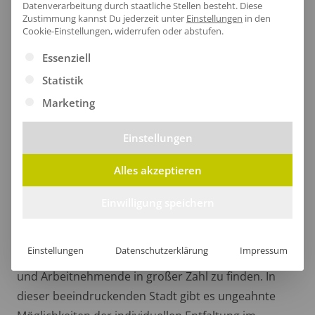
Datenverarbeitung durch staatliche Stellen besteht.
Diese
Zustimmung kannst Du jederzeit unter
Einstellungen
in den
Cookie-Einstellungen, widerrufen oder abstufen.
Es folgt eine Liste der Service-Gruppen, für die eine Ei
Essenziell
Statistik
Marketing
Einstellungen
Alles akzeptieren
Paderborn lohnt sich für Dein
Unternehmen
Einwilligung speichern
Ob Kultur, Natur oder Wirtschaft, Paderborn hat
alles zu bieten. Neben den Massen an Touristen, die
Einstellungen
Datenschutzerklärung
Impressum
Paderborn anzieht, sind hier auch Unternehmen
und Arbeitnehmende in großer Zahl zu finden. In
dieser beeindruckenden Stadt gibt es ungeahnte