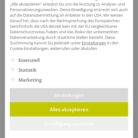
„Alle akzeptieren“ erlaubst Du uns die Nutzung zu Analyse- und
Personalisierungszwecken. Deine Einwilligung erstreckt sich auch
auf die Datenübermittlung an Anbieter in den USA. Wir weisen
darauf hin, dass nach der Rechtsprechung des Europäischen
Gerichtshofs die USA derzeit kein mit der EU vergleichbares
Datenschutzniveau haben und das Risiko der unbemerkten
Datenverarbeitung durch staatliche Stellen besteht.
Diese
Zustimmung kannst Du jederzeit unter
Einstellungen
in den
Cookie-Einstellungen, widerrufen oder abstufen.
Es folgt eine Liste der Service-Gruppen, für die eine Ei
Essenziell
Statistik
Marketing
Remscheid lohnt sich für Dein
Unternehmen
Ob Kultur, Natur oder Wirtschaft, Remscheid hat
Einstellungen
alles zu bieten. Neben den Massen an Touristen, die
Alles akzeptieren
Remscheid anzieht, sind hier auch Unternehmen
und Arbeitnehmende in großer Zahl zu finden. In
Einwilligung speichern
dieser beeindruckenden Stadt gibt es ungeahnte