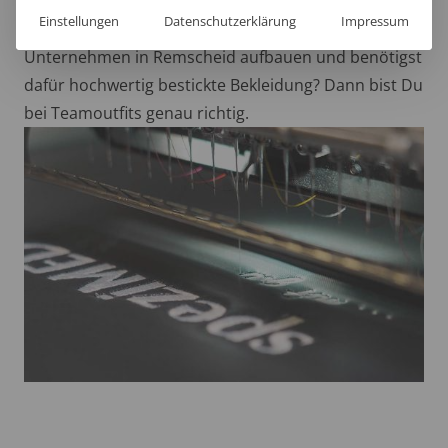
Möglichkeiten der individuellen Entfaltung im
Einstellungen
Datenschutzerklärung
Impressum
Arbeits- und Studienleben. Du möchtest Dein
Unternehmen in Remscheid aufbauen und benötigst
dafür hochwertig bestickte Bekleidung? Dann bist Du
bei Teamoutfits genau richtig.