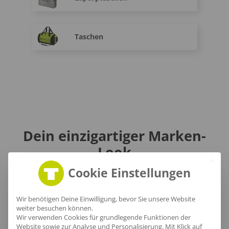
Taschen
Dein einzigartiger Marken-
Look
in Remscheid mit
Cookie Einstellungen
Teamoutfits
Wir benötigen Deine Einwilligung, bevor Sie unsere Website
weiter besuchen können.
Wir verwenden Cookies für grundlegende Funktionen der
Website sowie zur Analyse und Personalisierung. Mit Klick auf