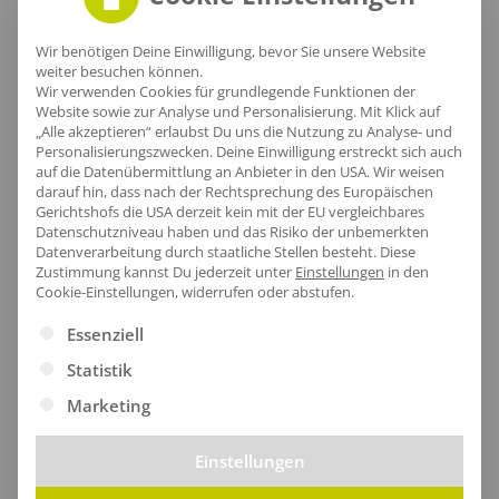
Warnschutzjacken
Wir benötigen Deine Einwilligung, bevor Sie unsere Website
weiter besuchen können.
Wir verwenden Cookies für grundlegende Funktionen der
Warnschutz-Pullover
Website sowie zur Analyse und Personalisierung. Mit Klick auf
„Alle akzeptieren“ erlaubst Du uns die Nutzung zu Analyse- und
Personalisierungszwecken. Deine Einwilligung erstreckt sich auch
auf die Datenübermittlung an Anbieter in den USA. Wir weisen
Taschen
darauf hin, dass nach der Rechtsprechung des Europäischen
Gerichtshofs die USA derzeit kein mit der EU vergleichbares
Datenschutzniveau haben und das Risiko der unbemerkten
Datenverarbeitung durch staatliche Stellen besteht.
Diese
Zustimmung kannst Du jederzeit unter
Einstellungen
in den
Cookie-Einstellungen, widerrufen oder abstufen.
Es folgt eine Liste der Service-Gruppen, für die eine Ei
Essenziell
Statistik
Markenetablierung in
Marketing
Bochum mit Teamoutfits
Einstellungen