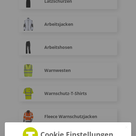
Latzschürzen
Arbeitsjacken
Arbeitshosen
Warnwesten
Warnschutz-T-Shirts
Fleece Warnschutzjacken
Cookie Einstellungen