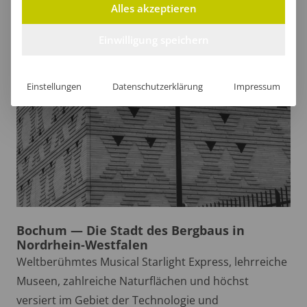
Alles akzeptieren
Einwilligung speichern
Einstellungen
Datenschutzerklärung
Impressum
Bochum — Die Stadt des Bergbaus in
Nordrhein-Westfalen
Weltberühmtes Musical Starlight Express, lehrreiche
Museen, zahlreiche Naturflächen und höchst
versiert im Gebiet der Technologie und