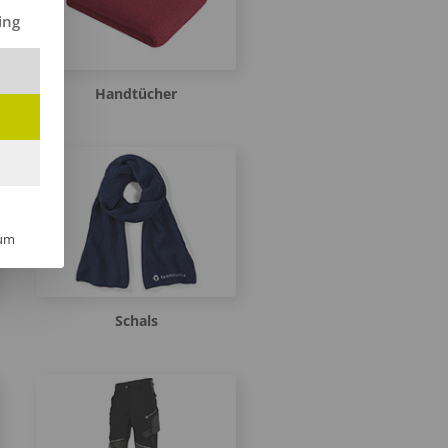
ilt werden kann. Die erste Service-Gruppe ist essenziell und kann 
ing
Handtücher
um
Schals