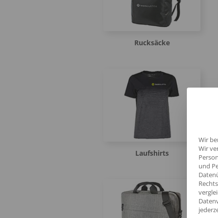
Rucksäcke
Wir be
Wir ve
Laufshirts
Person
und Pe
Datenü
Rechts
vergle
Datenv
jederz