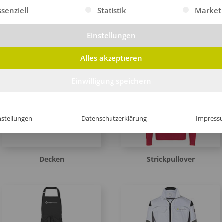
gt eine Liste der Service-Gruppen, für die eine Einwilligung erte
ssenziell
Statistik
Market
Einstellungen
Hosen
Kochjacken
Alles akzeptieren
Einwilligung speichern
nstellungen
Datenschutzerklärung
Impress
Decken
Strickpullover