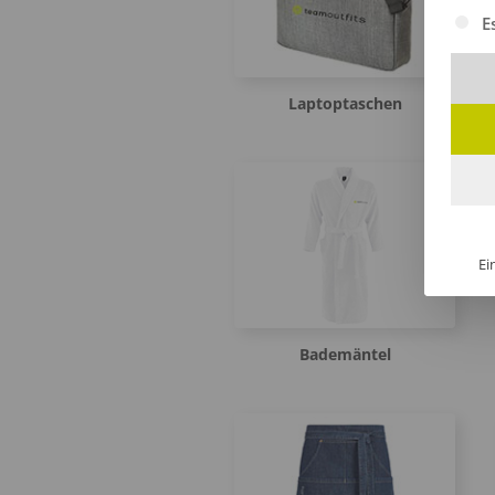
Es fol
E
Laptoptaschen
Ei
Bademäntel