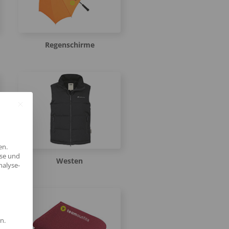
Regenschirme
en.
yse und
Westen
nalyse-
n.