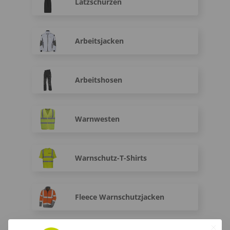
Latzschürzen
Arbeitsjacken
Arbeitshosen
Warnwesten
Warnschutz-T-Shirts
Fleece Warnschutzjacken