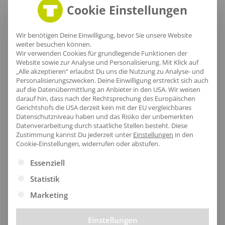
Warnschutzjacken
Cookie Einstellungen
Wir benötigen Deine Einwilligung, bevor Sie unsere Website
Warnschutz-Pullover
weiter besuchen können.
Wir verwenden Cookies für grundlegende Funktionen der
Website sowie zur Analyse und Personalisierung. Mit Klick auf
„Alle akzeptieren“ erlaubst Du uns die Nutzung zu Analyse- und
Personalisierungszwecken. Deine Einwilligung erstreckt sich auch
Taschen
auf die Datenübermittlung an Anbieter in den USA. Wir weisen
darauf hin, dass nach der Rechtsprechung des Europäischen
Gerichtshofs die USA derzeit kein mit der EU vergleichbares
Datenschutzniveau haben und das Risiko der unbemerkten
Datenverarbeitung durch staatliche Stellen besteht.
Diese
Zustimmung kannst Du jederzeit unter
Einstellungen
in den
Cookie-Einstellungen, widerrufen oder abstufen.
Es folgt eine Liste der Service-Gruppen, für die eine Ei
Essenziell
Markenetablierung in
Statistik
Dortmund mit Teamoutfits
Marketing
Einstellungen