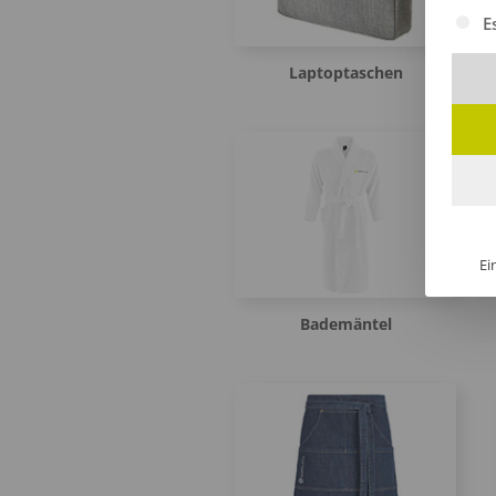
Es fol
E
Laptoptaschen
Ei
Bademäntel