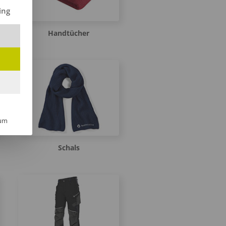
ilt werden kann. Die erste Service-Gruppe ist essenziell und kann 
ing
Handtücher
um
Schals