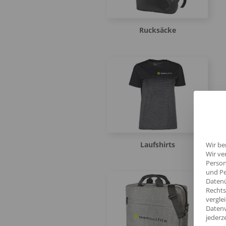
Rucksäcke
Laufshirts
Wir be
Wir ve
Person
und Pe
Datenü
Rechts
vergle
Datenv
jederz