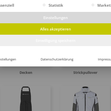
gt eine Liste der Service-Gruppen, für die eine Einwilligung erte
ssenziell
Statistik
Market
Hosen
Kochjacken
Einstellungen
Alles akzeptieren
Einwilligung speichern
nstellungen
Datenschutzerklärung
Impress
Decken
Strickpullover