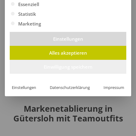
Es folgt eine Liste der Service-Gruppen, für die eine Ei
Warnschutzjacken
Essenziell
Statistik
Marketing
Warnschutz-Pullover
Einstellungen
Taschen
Alles akzeptieren
Einwilligung speichern
Einstellungen
Datenschutzerklärung
Impressum
Markenetablierung in
Gütersloh mit Teamoutfits