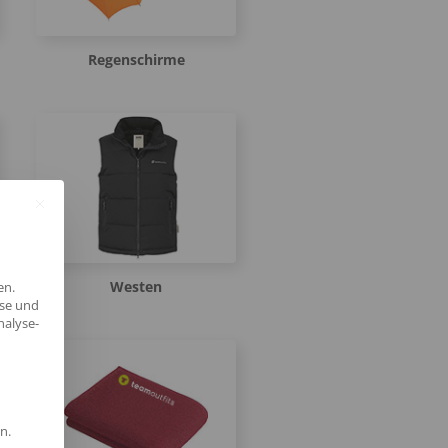
Regenschirme
Westen
en.
yse und
nalyse-
n.