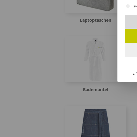
Es fol
E
Laptoptaschen
Ei
Bademäntel