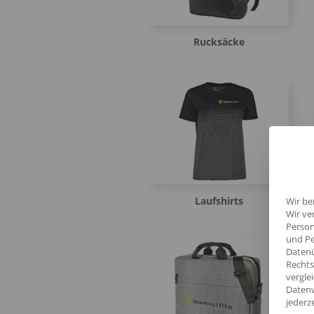
Rucksäcke
Laufshirts
Wir be
Wir ve
Person
und Pe
Datenü
Rechts
vergle
Datenv
jederz