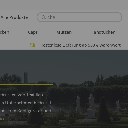
Products
Alle Produkte
search
acken
Caps
Mützen
Handtücher
Kostenlose Lieferung ab 500 € Warenwert
edrucken von Textilien
 Dein Unternehmen bedruckt
 unseren Konfigurator und
ukt.