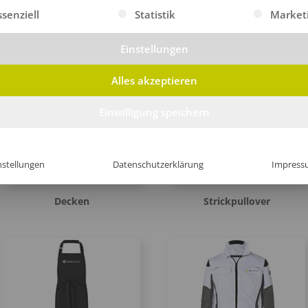
gt eine Liste der Service-Gruppen, für die eine Einwilligung erte
ssenziell
Statistik
Market
Hosen
Kochjacken
Einstellungen
Alles akzeptieren
Einwilligung speichern
nstellungen
Datenschutzerklärung
Impress
Decken
Strickpullover