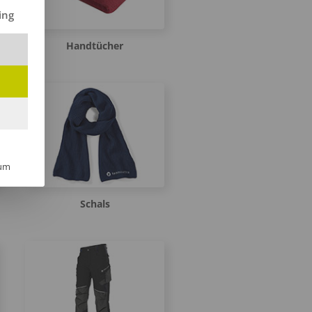
ilt werden kann. Die erste Service-Gruppe ist essenziell und kann 
ing
Handtücher
um
Schals