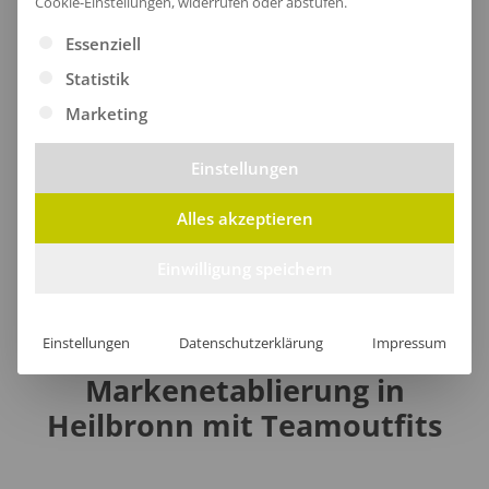
Cookie-Einstellungen, widerrufen oder abstufen.
Warnschutzjacken
Es folgt eine Liste der Service-Gruppen, für die eine Ei
Essenziell
Statistik
Warnschutz-Pullover
Marketing
Einstellungen
Taschen
Alles akzeptieren
Einwilligung speichern
Einstellungen
Datenschutzerklärung
Impressum
Markenetablierung in
Heilbronn mit Teamoutfits