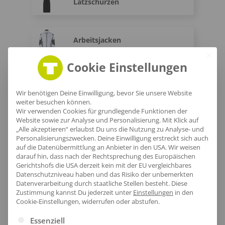
Latzschürzen
Arbeitsjacken
Cookie Einstellungen
Arbeitshosen
Wir benötigen Deine Einwilligung, bevor Sie unsere Website
weiter besuchen können.
Wir verwenden Cookies für grundlegende Funktionen der
Warnwesten
Website sowie zur Analyse und Personalisierung. Mit Klick auf
„Alle akzeptieren“ erlaubst Du uns die Nutzung zu Analyse- und
Personalisierungszwecken. Deine Einwilligung erstreckt sich auch
auf die Datenübermittlung an Anbieter in den USA. Wir weisen
Warnschutz-T-Shirts
darauf hin, dass nach der Rechtsprechung des Europäischen
Gerichtshofs die USA derzeit kein mit der EU vergleichbares
Datenschutzniveau haben und das Risiko der unbemerkten
Datenverarbeitung durch staatliche Stellen besteht.
Diese
Zustimmung kannst Du jederzeit unter
Einstellungen
in den
Fleece Warnschutzjacken
Cookie-Einstellungen, widerrufen oder abstufen.
Es folgt eine Liste der Service-Gruppen, für die eine Ei
Essenziell