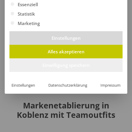
Es folgt eine Liste der Service-Gruppen, für die eine Ei
Warnschutzjacken
Essenziell
Statistik
Marketing
Warnschutz-Pullover
Einstellungen
Taschen
Alles akzeptieren
Einwilligung speichern
Einstellungen
Datenschutzerklärung
Impressum
Markenetablierung in
Koblenz mit Teamoutfits