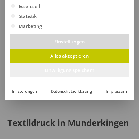
Es folgt eine Liste der Service-Gruppen, für die eine Ei
Essenziell
Warnschutzjacken
Statistik
Marketing
Warnschutz-Pullover
Einstellungen
Alles akzeptieren
Taschen
Einwilligung speichern
Einstellungen
Datenschutzerklärung
Impressum
Textildruck in Munderkingen