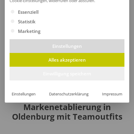
Cookie-Einstellungen, widerrufen oder abstufen.
Warnschutzjacken
Es folgt eine Liste der Service-Gruppen, für die eine Ei
Essenziell
Statistik
Warnschutz-Pullover
Marketing
Einstellungen
Taschen
Alles akzeptieren
Einwilligung speichern
Einstellungen
Datenschutzerklärung
Impressum
Markenetablierung in
Oldenburg mit Teamoutfits