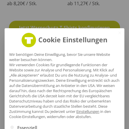
ab 8,20€ / Stk.
ab 11,27€ / Stk.
Jetzt Warnschutz-T-Shirts konfigurieren
Cookie Einstellungen
Wir benötigen Deine Einwilligung, bevor Sie unsere Website
weiter besuchen können.
Wir verwenden Cookies für grundlegende Funktionen der
Website sowie zur Analyse und Personalisierung. Mit Klick auf
„Alle akzeptieren“ erlaubst Du uns die Nutzung zu Analyse- und
Personalisierungszwecken. Deine Einwilligung erstreckt sich auch
Kundenprojekte
auf die Datenübermittlung an Anbieter in den USA. Wir weisen
darauf hin, dass nach der Rechtsprechung des Europäischen
Gerichtshofs die USA derzeit kein mit der EU vergleichbares
Datenschutzniveau haben und das Risiko der unbemerkten
Datenverarbeitung durch staatliche Stellen besteht.
Diese
Zustimmung kannst Du jederzeit unter
Einstellungen
in den
Cookie-Einstellungen, widerrufen oder abstufen.
Es folgt eine Liste der Service-Gruppen, für die eine Ei
Essenziell