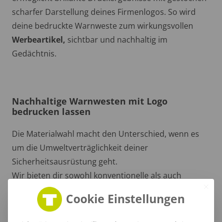
scharfer Darstellung deines Firmenlogos. So wird
deine bedruckte Warnweste zum wirkungsvollen
Werbeartikel,
sichtbar und nachhaltig im
Gedächtnis.
Nachhaltige Warnwesten mit Logo
bedrucken lassen
Die Materialwahl macht den Unterschied, wenn es
um die Umweltverträglichkeit deiner
Sicherheitsausrüstung geht.
Wir bieten dir sowohl konventionelle als auch
nachhaltige Lösungen. Nachhaltige Modelle setzen
Cookie Einstellungen
auf ökologisch verträglichere Rohstoffe und
Produktionsmethoden. Die Materialien stammen