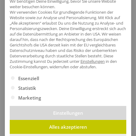
Wir benötigen Deine Einwilligung, bevor Sie unsere Website
aus
Bio zertifizierter Herstellung
oder bestehen
weiter besuchen können.
Wir verwenden Cookies für grundlegende Funktionen der
aus hochwertigen recycelten Fasern.
Website sowie zur Analyse und Personalisierung. Mit Klick auf
Konventionelle Varianten verwenden bewährte
„Alle akzeptieren“ erlaubst Du uns die Nutzung zu Analyse- und
Personalisierungszwecken. Deine Einwilligung erstreckt sich auch
Grundmaterialien aus traditionellem Anbau. Dank
auf die Datenübermittlung an Anbieter in den USA. Wir weisen
Zertifizierungen sind die Arbeitsbedingungen bei der
darauf hin, dass nach der Rechtsprechung des Europäischen
Gerichtshofs die USA derzeit kein mit der EU vergleichbares
Herstellung angemessen.
Datenschutzniveau haben und das Risiko der unbemerkten
Datenverarbeitung durch staatliche Stellen besteht.
Diese
Der Kernunterschied liegt klar in der Umweltbilanz,
Zustimmung kannst Du jederzeit unter
Einstellungen
in den
Cookie-Einstellungen, widerrufen oder abstufen.
nicht in Qualität oder Funktionalität. Beide Varianten
Es folgt eine Liste der Service-Gruppen, für die eine Ei
erfüllen dieselben Sicherheitsstandards nach EN ISO
Essenziell
und bieten zuverlässigen
Arbeitsschutz
.
Statistik
Marketing
Einstellungen
Wann sind Warnwesten langlebig?
Alles akzeptieren
Die Qualitätsreise einer langlebigen Warnweste