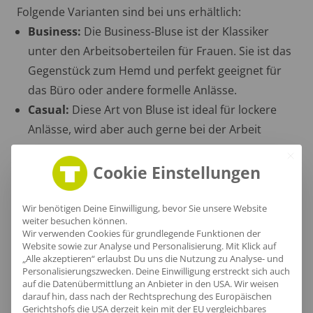
Folgende Varianten sind bei uns erhältlich:
Business:
Die Business-Bluse ist der Klassiker
unter den Arbeitsoberteilen für Frauen. Sie ist das
Gegenstück zum Hemd und perfekt geeignet für
das Büro oder andere formelle Anlässe.
Casual:
Diese Art von Bluse ist ideal für lockere
Anlässe, wird aber auch gerne bei der Arbeit
getragen.
Chiffon:
Für den eleganten Look ist die Chiffon-
Cookie Einstellungen
Bluse wie gemacht. Der edel glänzende Stoff fällt
bei jeder Gelegenheit ins Auge.
Wir benötigen Deine Einwilligung, bevor Sie unsere Website
weiter besuchen können.
Wir verwenden Cookies für grundlegende Funktionen der
Website sowie zur Analyse und Personalisierung. Mit Klick auf
„Alle akzeptieren“ erlaubst Du uns die Nutzung zu Analyse- und
3. Was ist der Unterschied zwischen
Personalisierungszwecken. Deine Einwilligung erstreckt sich auch
konventioneller und nachhaltiger
auf die Datenübermittlung an Anbieter in den USA. Wir weisen
darauf hin, dass nach der Rechtsprechung des Europäischen
Produktion?
Gerichtshofs die USA derzeit kein mit der EU vergleichbares