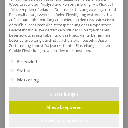
Website sowie zur Analyse und Personalisierung. Mit Klick auf
„Alle akzeptieren“ erlaubst Du uns die Nutzung zu Analyse- und
Personalisierungszwecken. Deine Einwilligung erstreckt sich auch
auf die Datenübermittlung an Anbieter in den USA. Wir weisen
darauf hin, dass nach der Rechtsprechung des Europäischen
Gerichtshofs die USA derzeit kein mit der EU vergleichbares
Datenschutzniveau haben und das Risiko der unbemerkten
Datenverarbeitung durch staatliche Stellen besteht.
Diese
Zustimmung kannst Du jederzeit unter
Einstellungen
in den
Cookie-Einstellungen, widerrufen oder abstufen.
Es folgt eine Liste der Service-Gruppen, für die eine Ei
Essenziell
Statistik
Marketing
Stilvoller Verschluss
Einstellungen
Alles akzeptieren
Der praktische Eigenmaterial-Gurt mit
Schiebeschnalle sorgt für individuellen Komfort und
Einwilligung speichern
perfekten Sitz, während das abreißbare Etikett ein