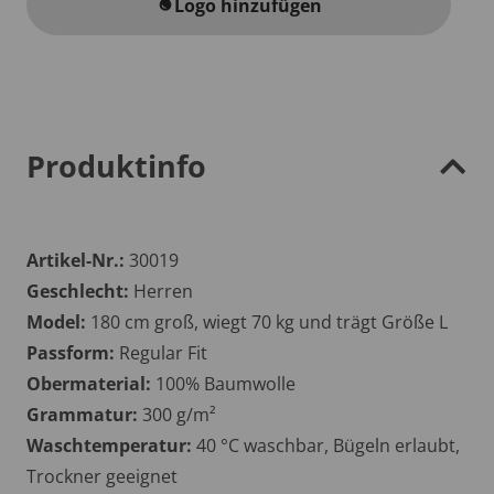
Logo hinzufügen
water_drop
Produktinfo
Artikel-Nr.:
30019
Geschlecht:
Herren
Model:
180 cm groß, wiegt 70 kg und trägt Größe L
Passform:
Regular Fit
Obermaterial:
100% Baumwolle
Grammatur:
300 g/m²
Waschtemperatur:
40 °C waschbar, Bügeln erlaubt,
Trockner geeignet