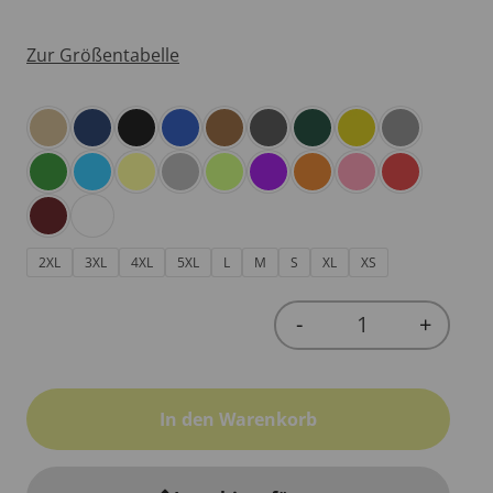
Zur Größentabelle
2XL
3XL
4XL
5XL
L
M
S
XL
XS
-
+
Quantity
In den Warenkorb