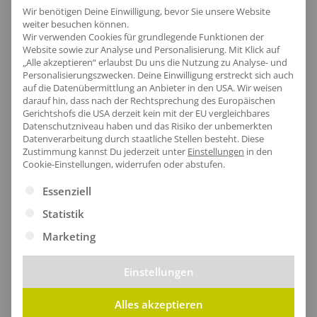
Stilvoller Nackenbereich
Wir benötigen Deine Einwilligung, bevor Sie unsere Website
weiter besuchen können.
Der Nackenbereich dieses Pullovers bietet nicht nur
Wir verwenden Cookies für grundlegende Funktionen der
Website sowie zur Analyse und Personalisierung. Mit Klick auf
einen stilvollen Look, sondern besteht auch aus Bio-
„Alle akzeptieren“ erlaubst Du uns die Nutzung zu Analyse- und
Baumwolle und einem kuscheligen Fleece mit
Personalisierungszwecken. Deine Einwilligung erstreckt sich auch
auf die Datenübermittlung an Anbieter in den USA. Wir weisen
gebürsteter Rückseite für zusätzlichen Komfort. Der
darauf hin, dass nach der Rechtsprechung des Europäischen
Elasthan-Ripp an Ärmeln und Unterteil sorgt für eine
Gerichtshofs die USA derzeit kein mit der EU vergleichbares
Datenschutzniveau haben und das Risiko der unbemerkten
perfekte Passform und Bewegungsfreiheit.
Datenverarbeitung durch staatliche Stellen besteht.
Diese
Zustimmung kannst Du jederzeit unter
Einstellungen
in den
Cookie-Einstellungen, widerrufen oder abstufen.
Es folgt eine Liste der Service-Gruppen, für die eine Ei
Essenziell
Statistik
Marketing
Einstellungen
Alles akzeptieren