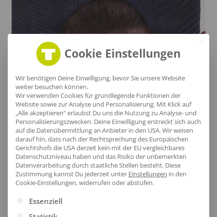
Cookie Einstellungen
Wir benötigen Deine Einwilligung, bevor Sie unsere Website
weiter besuchen können.
Wir verwenden Cookies für grundlegende Funktionen der
Website sowie zur Analyse und Personalisierung. Mit Klick auf
„Alle akzeptieren“ erlaubst Du uns die Nutzung zu Analyse- und
Nachhaltiger Verschluss
Personalisierungszwecken. Deine Einwilligung erstreckt sich auch
auf die Datenübermittlung an Anbieter in den USA. Wir weisen
darauf hin, dass nach der Rechtsprechung des Europäischen
Die Snapback-Größeneinsteller sorgen für einen
Gerichtshofs die USA derzeit kein mit der EU vergleichbares
Datenschutzniveau haben und das Risiko der unbemerkten
individuellen Sitz und bieten gleichzeitig ein gutes
Datenverarbeitung durch staatliche Stellen besteht.
Diese
Gefühl, denn sie bestehen aus 100% recyceltem
Zustimmung kannst Du jederzeit unter
Einstellungen
in den
Cookie-Einstellungen, widerrufen oder abstufen.
Polyester  das entspricht etwa 1,5 Flaschen aus
Es folgt eine Liste der Service-Gruppen, für die eine Ei
Altkunststoff. Die Mesh-Segmente hinten aus 100%
Essenziell
rPET garantieren eine optimale Belüftung und tragen
Statistik