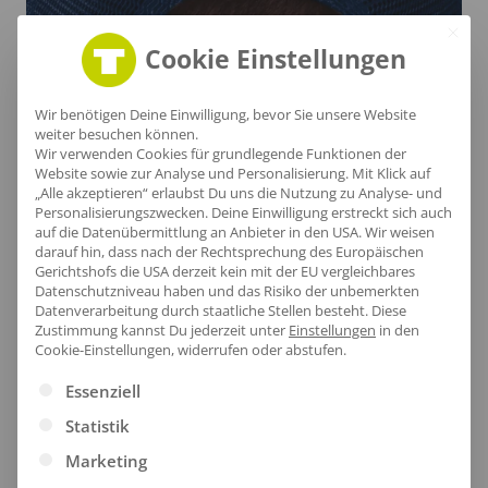
Cookie Einstellungen
Wir benötigen Deine Einwilligung, bevor Sie unsere Website
weiter besuchen können.
Wir verwenden Cookies für grundlegende Funktionen der
Website sowie zur Analyse und Personalisierung. Mit Klick auf
„Alle akzeptieren“ erlaubst Du uns die Nutzung zu Analyse- und
Personalisierungszwecken. Deine Einwilligung erstreckt sich auch
auf die Datenübermittlung an Anbieter in den USA. Wir weisen
Praktischer Snapback
darauf hin, dass nach der Rechtsprechung des Europäischen
Gerichtshofs die USA derzeit kein mit der EU vergleichbares
Datenschutzniveau haben und das Risiko der unbemerkten
Der verstellbare Snapback-Verschluss sorgt für eine
Datenverarbeitung durch staatliche Stellen besteht.
Diese
perfekte Passform und höchsten Tragekomfort,
Zustimmung kannst Du jederzeit unter
Einstellungen
in den
Cookie-Einstellungen, widerrufen oder abstufen.
während die Rückseite mit atmungsaktiven Mesh-
Es folgt eine Liste der Service-Gruppen, für die eine Ei
Einsätzen aus 100% Polyester für eine optimale
Essenziell
Belüftung sorgt.
Statistik
Marketing