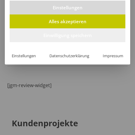
Einstellungen
Größentabelle
Alles akzeptieren
Einwilligung speichern
Lieferzeit
Einstellungen
Datenschutzerklärung
Impressum
[jgm-review-widget]
Kundenprojekte